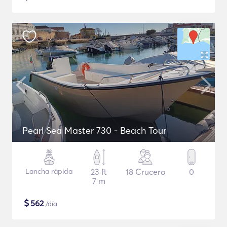
Pearl Sea Master 730 - Beach Tour
Lancha rápida
23 ft
18 Crucero
0
7 m
$
562
/día