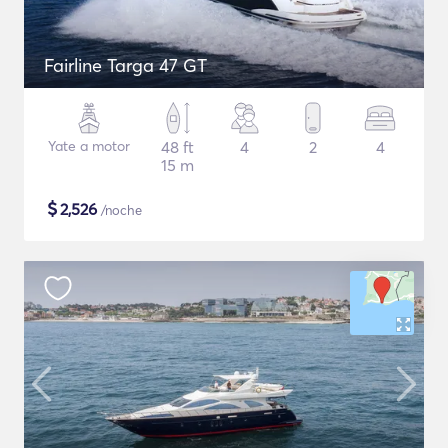
Fairline Targa 47 GT
Yate a motor
48 ft
4
2
4
15 m
$
2,526
/noche