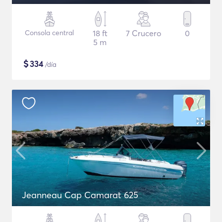
Consola central
18 ft
7 Crucero
0
5 m
$
334
/día
Jeanneau Cap Camarat 625