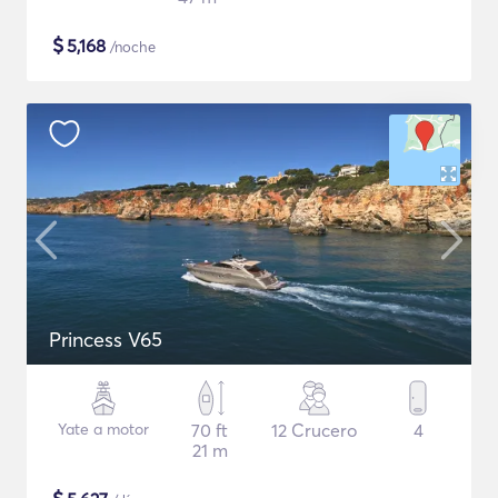
$
5,168
/noche
Princess V65
Yate a motor
70 ft
12 Crucero
4
21 m