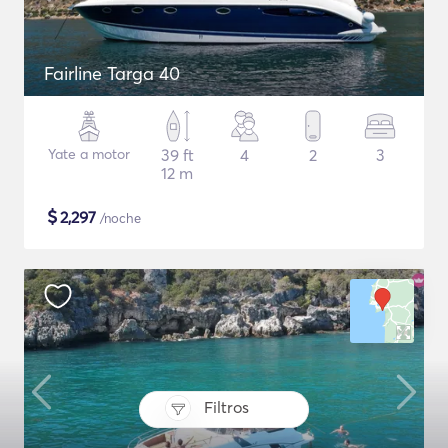
Fairline Targa 40
Yate a motor
39 ft
4
2
3
12 m
$
2,297
/noche
Filtros