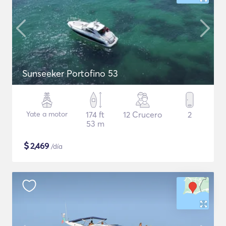
Sunseeker Portofino 53
Yate a motor
174 ft
12 Crucero
2
53 m
$
2,469
/día