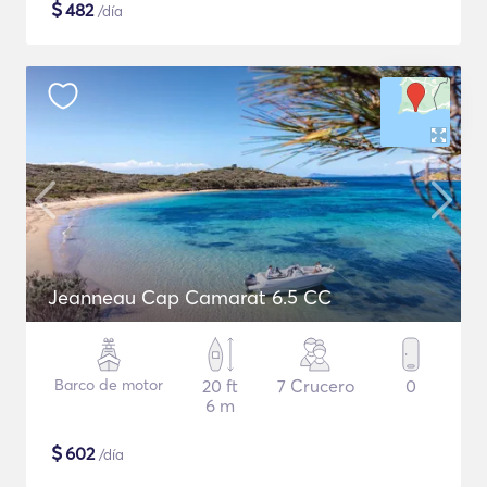
$
482
/día
Jeanneau Cap Camarat 6.5 CC
Barco de motor
20 ft
7 Crucero
0
6 m
$
602
/día