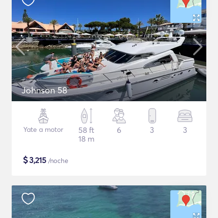
Johnson 58
Yate a motor
58 ft
6
3
3
18 m
$
3,215
/noche