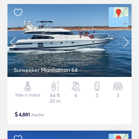
Sunseeker Manhattan 64
Yate a motor
64 ft
6
3
3
20 m
$
4,881
/noche