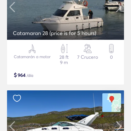
Catamaran 28 (price is for 5 hours)
Catamarán a motor
28 ft
7 Crucero
0
9 m
$
964
/día