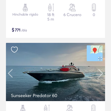
Hinchable rígido
18 ft
6 Crucero
0
5 m
$
771
/día
Sunseeker Predator 60