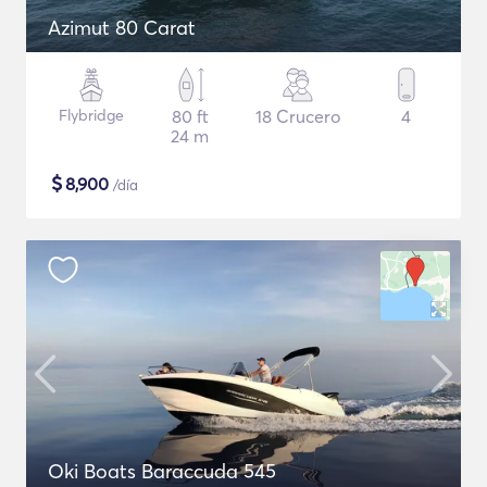
Azimut 80 Carat
Flybridge
80 ft
18 Crucero
4
24 m
$
8,900
/día
Oki Boats Baraccuda 545