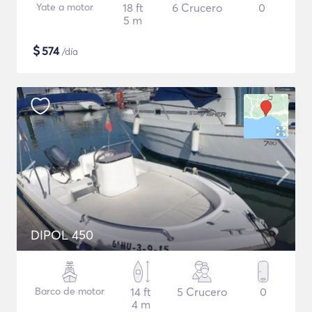
Yate a motor
18 ft
6 Crucero
0
5 m
$
574
/día
DIPOL 450
Barco de motor
14 ft
5 Crucero
0
4 m