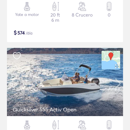
Yate a motor
20 ft
8 Crucero
0
6 m
$
574
/día
Quicksilver 555 Activ Open