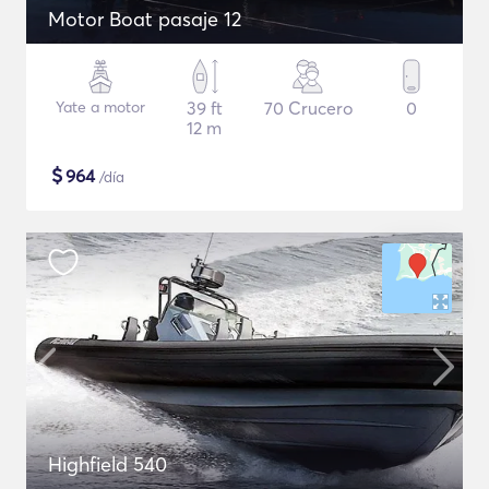
Motor Boat pasaje 12
Yate a motor
39 ft
70 Crucero
0
12 m
$
964
/día
Highfield 540