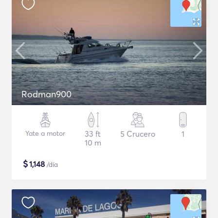
Rodman900
Yate a motor
33 ft
5 Crucero
1
10 m
$
1,148
/día