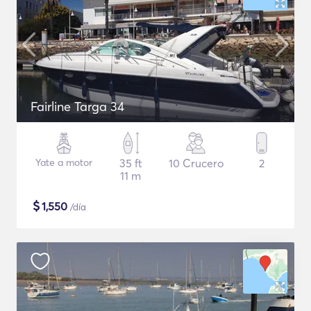
Fairline Targa 34
Yate a motor
35 ft
10 Crucero
2
11 m
$
1,550
/día