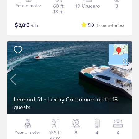
Yate a motor
60 ft
10 Crucero
3
18 m
$
2,813
5.0
/día
(1
comentarios
)
Leopard 51 - Luxury Catamaran up to 18
guests
Yate a motor
155 ft
8
4
4
47 m