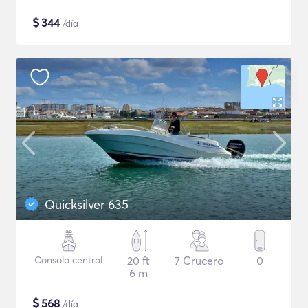
$
344
/día
Quicksilver 635
Consola central
20 ft
7 Crucero
0
6 m
$
568
/día