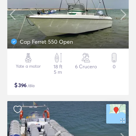
Cap Ferret 550 Open
Yate a motor
18 ft
6 Crucero
0
5 m
$
396
/día