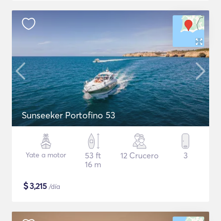
Sunseeker Portofino 53
Yate a motor
53 ft
12 Crucero
3
16 m
$
3,215
/día