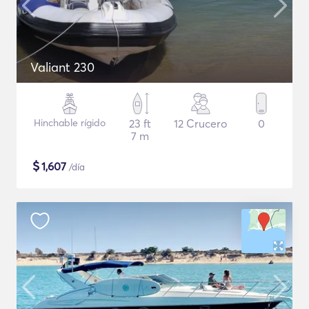
Valiant 230
Hinchable rígido
23 ft
12 Crucero
0
7 m
$
1,607
/día