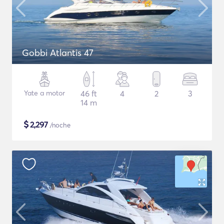
Gobbi Atlantis 47
Yate a motor
46 ft
4
2
3
14 m
$
2,297
/noche