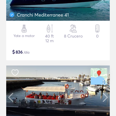
Cranchi Mediterranee 41
Yate a motor
40 ft
8 Crucero
0
12 m
$
836
/día