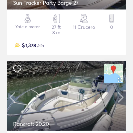
Sun Tracker Party Barge 27
Yate a motor
27 ft
11 Crucero
0
8 m
$
1,378
/día
Rancraft 20.20