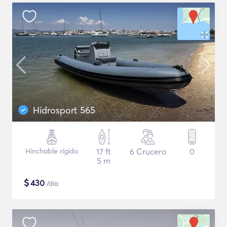
Hidrosport 565
Hinchable rígido
17 ft
6 Crucero
0
5 m
$
430
/día