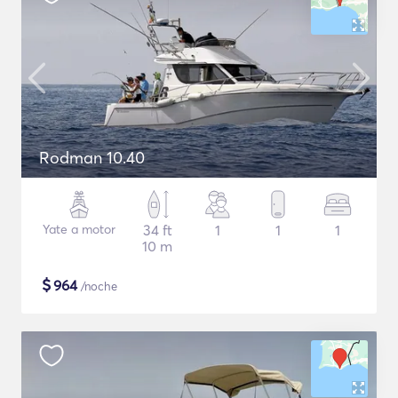
Rodman 10.40
Yate a motor
34 ft
1
1
1
10 m
$
964
/noche