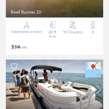
Reef Runner 20
Catamarán a motor
20 ft
10 Crucero
0
6 m
$
516
/día