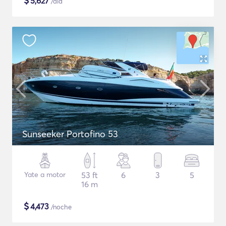
$
5,627
/día
Sunseeker Portofino 53
Yate a motor
53 ft
6
3
5
16 m
$
4,473
/noche