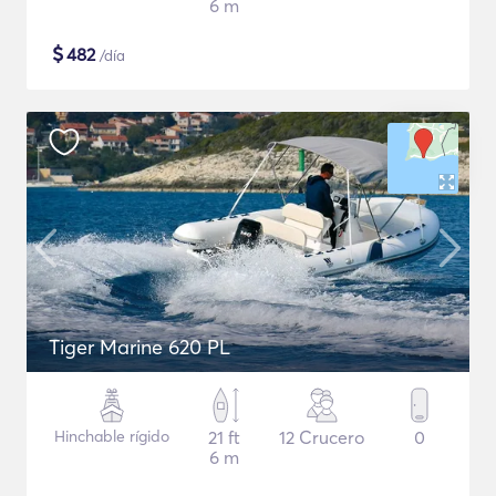
6 m
$
482
/día
Tiger Marine 620 PL
Hinchable rígido
21 ft
12 Crucero
0
6 m