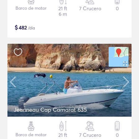
Barco de motor
21 ft
7 Crucero
0
6 m
$
482
/día
Jeanneau Cap Camarat 635
Barco de motor
21 ft
7 Crucero
0