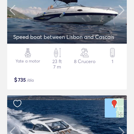
Speed boat between Lisbon and Cascais
Yate a motor
23 ft
8 Crucero
1
7 m
$
735
/día