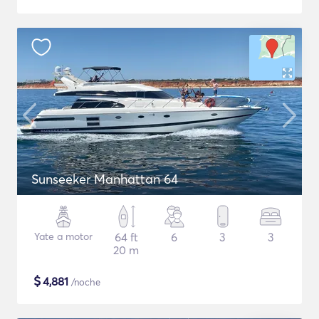
Sunseeker Manhattan 64
Yate a motor
64 ft
6
3
3
20 m
$
4,881
/noche