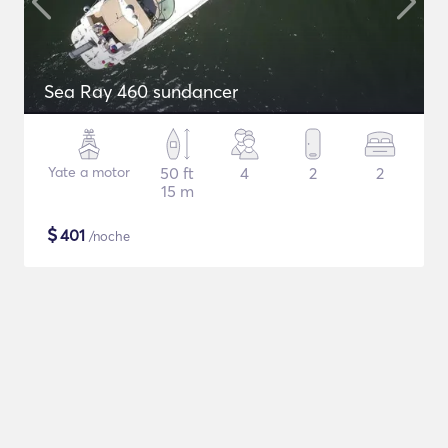
Sea Ray 460 sundancer
Yate a motor
50 ft
4
2
2
15 m
$
401
/noche