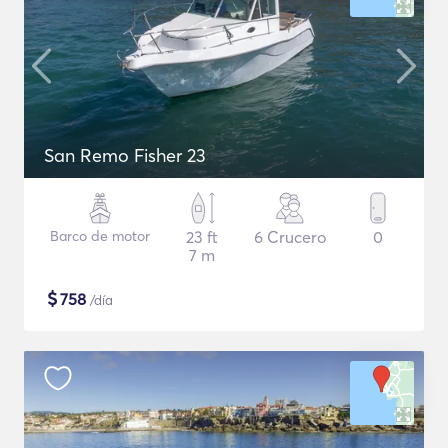
San Remo Fisher 23
Barco de motor
23 ft
6 Crucero
0
7 m
$
758
/día