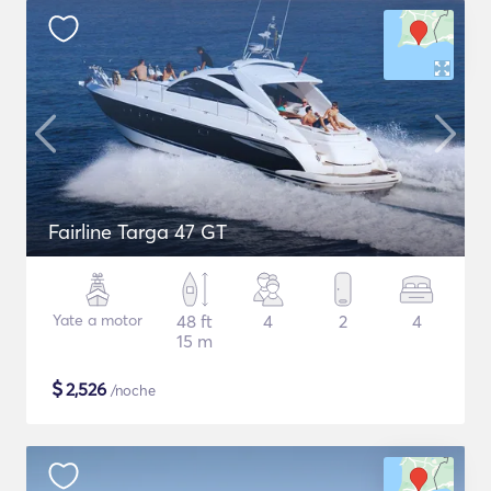
Fairline Targa 47 GT
Yate a motor
48 ft
4
2
4
15 m
$
2,526
/noche