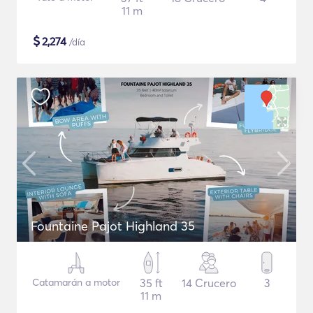
11 m
$
2,274
/día
Fountaine Pajot Highland 35
Catamarán a motor
35 ft
14 Crucero
3
11 m