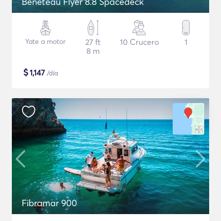
Beneteau Flyer 8.8 Spacedeck
Yate a motor
27 ft
10 Crucero
1
8 m
$
1,147
/día
Fibramar 900