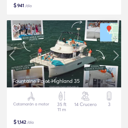
$
941
/día
Fountaine Pajot Highland 35
Catamarán a motor
35 ft
14 Crucero
3
11 m
$
1,142
/día