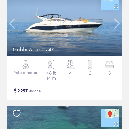
Gobbi Atlantis 47
Yate a motor
46 ft
4
2
3
14 m
$
2,297
/noche