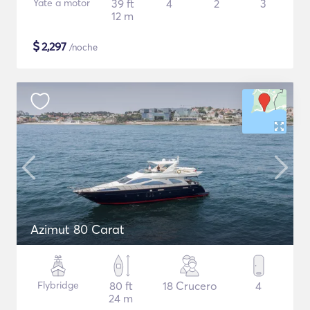
Yate a motor
39 ft
4
2
3
12 m
$
2,297
/noche
Azimut 80 Carat
Flybridge
80 ft
18 Crucero
4
24 m