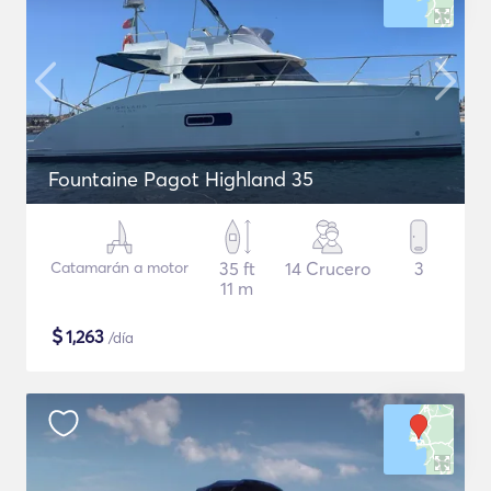
Fountaine Pagot Highland 35
Catamarán a motor
35 ft
14 Crucero
3
11 m
$
1,263
/día