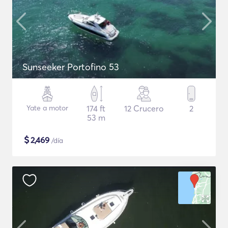
Sunseeker Portofino 53
Yate a motor
174 ft
12 Crucero
2
53 m
$
2,469
/día