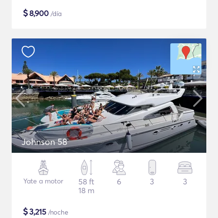
$
8,900
/día
Johnson 58
Yate a motor
58 ft
6
3
3
18 m
$
3,215
/noche