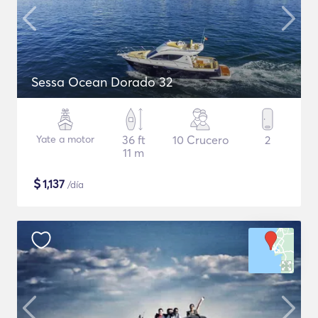
Sessa Ocean Dorado 32
Yate a motor
36 ft
10 Crucero
2
11 m
$
1,137
/día