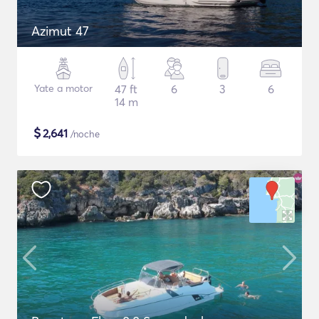
Azimut 47
Yate a motor
47 ft
6
3
6
14 m
$
2,641
/noche