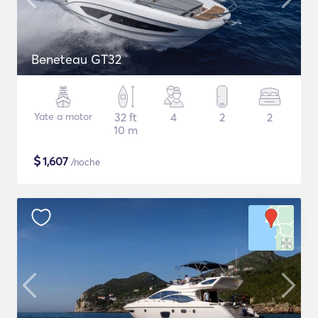
Beneteau GT32
Yate a motor
32 ft
4
2
2
10 m
$
1,607
/noche