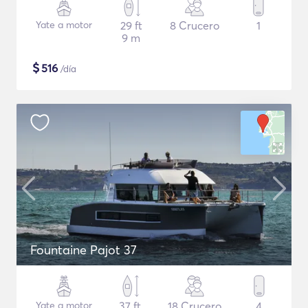
Yate a motor
29 ft
8 Crucero
1
9 m
$
516
/día
Fountaine Pajot 37
Yate a motor
37 ft
18 Crucero
4