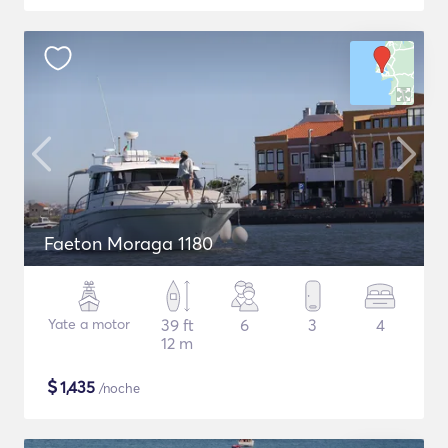
Faeton Moraga 1180
Yate a motor
39 ft
6
3
4
12 m
$
1,435
/noche