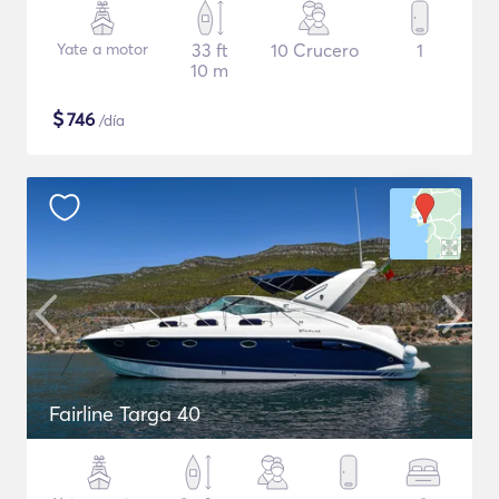
Yate a motor
33 ft
10 Crucero
1
10 m
$
746
/día
Fairline Targa 40