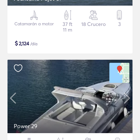
Catamarán a motor
37 ft
18 Crucero
3
11 m
$
2,124
/día
Power 29