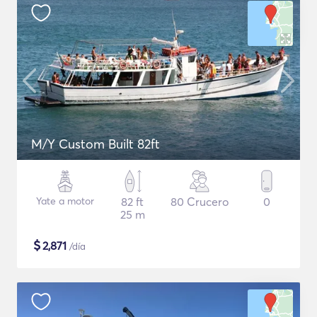
M/Y Custom Built 82ft
Yate a motor
82 ft
80 Crucero
0
25 m
$
2,871
/día