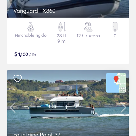
Vanguard TX860
Hinchable rígido
28 ft
12 Crucero
0
9 m
$
1,102
/día
Fountaine Pajot 37