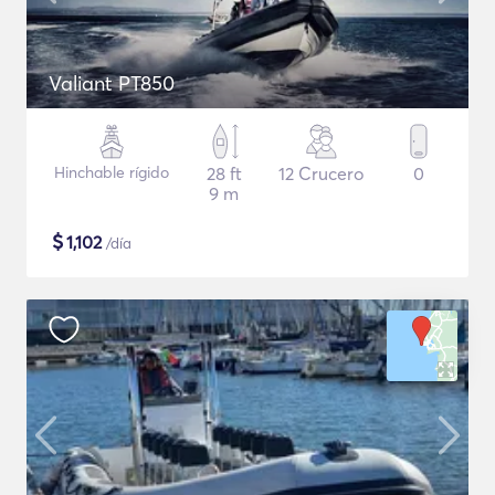
Valiant PT850
Hinchable rígido
28 ft
12 Crucero
0
9 m
$
1,102
/día