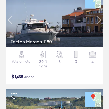
Faeton Moraga 1180
Yate a motor
39 ft
6
3
4
12 m
$
1,435
/noche