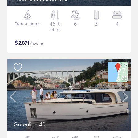
Yate a motor
46 ft
6
3
4
14 m
$
2,871
/noche
Greenline 40