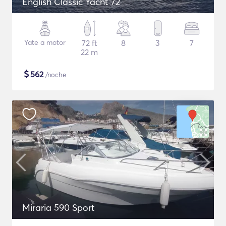
English Classic Yacht 72
Yate a motor
72 ft
8
3
7
22 m
$
562
/noche
Miraria 590 Sport