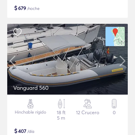
$
679
/noche
Vanguard 560
Hinchable rígido
18 ft
12 Crucero
0
5 m
$
407
/día