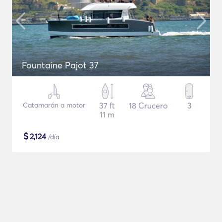
Fountaine Pajot 37
Catamarán a motor
37 ft
18 Crucero
3
11 m
$
2,124
/día