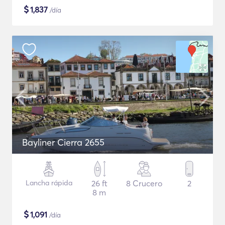
$
1,837
/día
Bayliner Cierra 2655
Lancha rápida
26 ft
8 Crucero
2
8 m
$
1,091
/día