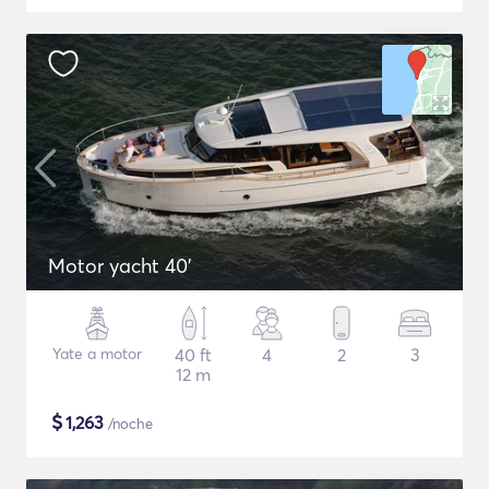
Motor yacht 40'
Yate a motor
40 ft
4
2
3
12 m
$
1,263
/noche