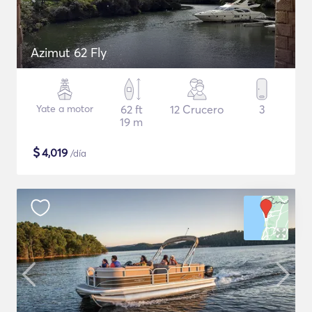
Azimut 62 Fly
Yate a motor
62 ft
12 Crucero
3
19 m
$
4,019
/día