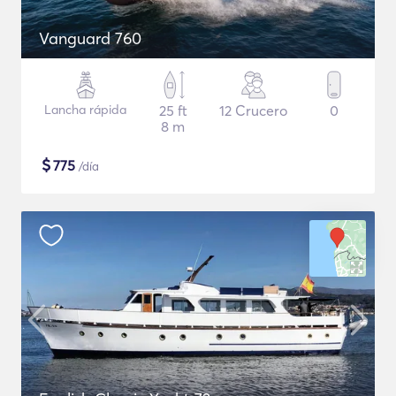
Vanguard 760
Lancha rápida
25 ft
12 Crucero
0
8 m
$
775
/día