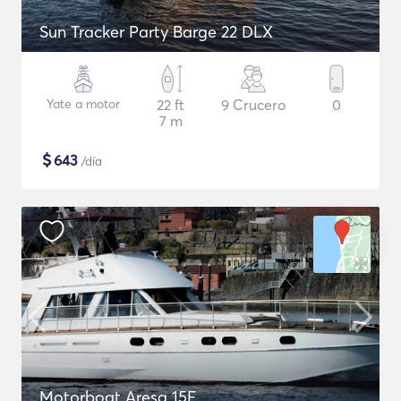
Sun Tracker Party Barge 22 DLX
Yate a motor
22 ft
9 Crucero
0
7 m
$
643
/día
Motorboat Aresa 15E