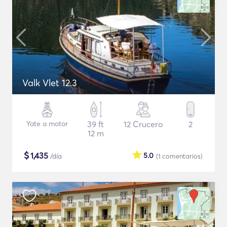
Valk Vlet 12.3
Yate a motor
39 ft
12 Crucero
2
12 m
$
1,435
5.0
/día
(1
comentarios
)