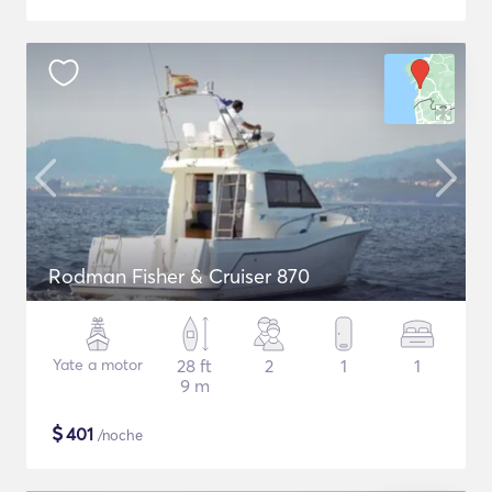
Rodman Fisher & Cruiser 870
Yate a motor
28 ft
2
1
1
9 m
$
401
/noche