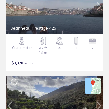
Jeanneau Prestige 42S
Yate a motor
42 ft
4
2
2
13 m
$
1,378
/noche