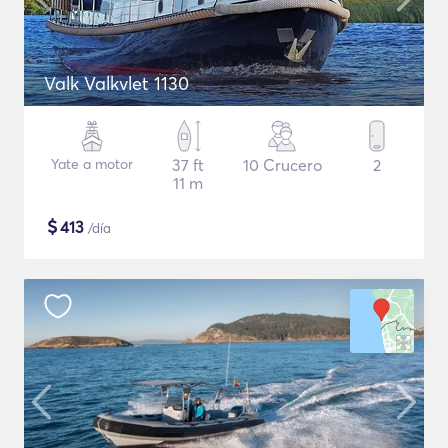
Valk Valkvlet 1130
Yate a motor
37 ft
10 Crucero
2
11 m
$
413
/día