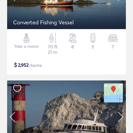
Converted Fishing Vessel
Yate a motor
70 ft
8
5
7
21 m
$
2,952
/noche