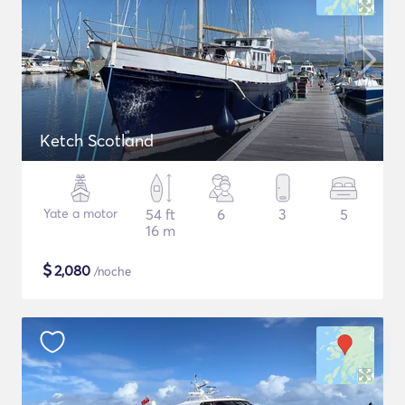
Ketch Scotland
Yate a motor
54 ft
6
3
5
16 m
$
2,080
/noche