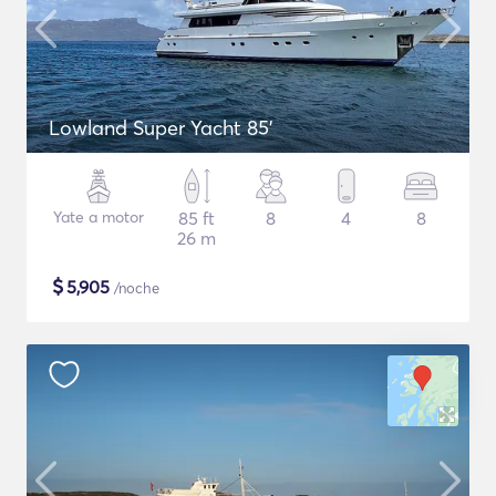
Lowland Super Yacht 85'
Yate a motor
85 ft
8
4
8
26 m
$
5,905
/noche