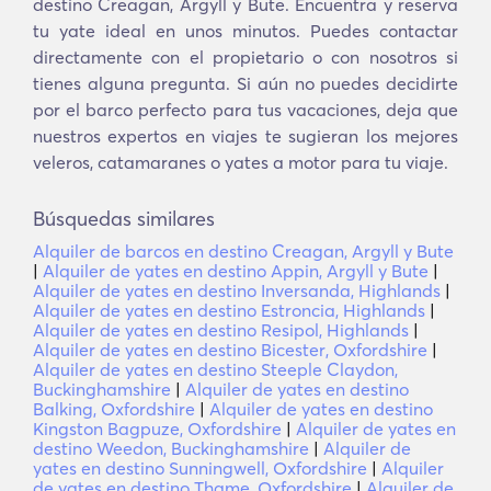
destino Creagan, Argyll y Bute. Encuentra y reserva
tu yate ideal en unos minutos. Puedes contactar
directamente con el propietario o con nosotros si
tienes alguna pregunta. Si aún no puedes decidirte
por el barco perfecto para tus vacaciones, deja que
nuestros expertos en viajes te sugieran los mejores
veleros, catamaranes o yates a motor para tu viaje.
Búsquedas similares
Alquiler de barcos en destino Creagan, Argyll y Bute
|
Alquiler de yates en destino Appin, Argyll y Bute
|
Alquiler de yates en destino Inversanda, Highlands
|
Alquiler de yates en destino Estroncia, Highlands
|
Alquiler de yates en destino Resipol, Highlands
|
Alquiler de yates en destino Bicester, Oxfordshire
|
Alquiler de yates en destino Steeple Claydon,
Buckinghamshire
|
Alquiler de yates en destino
Balking, Oxfordshire
|
Alquiler de yates en destino
Kingston Bagpuze, Oxfordshire
|
Alquiler de yates en
destino Weedon, Buckinghamshire
|
Alquiler de
yates en destino Sunningwell, Oxfordshire
|
Alquiler
de yates en destino Thame, Oxfordshire
|
Alquiler de