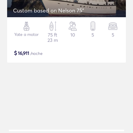
Custom based on Nelson 75"
Yate a motor
75 ft
10
5
5
23 m
$
16,911
/noche