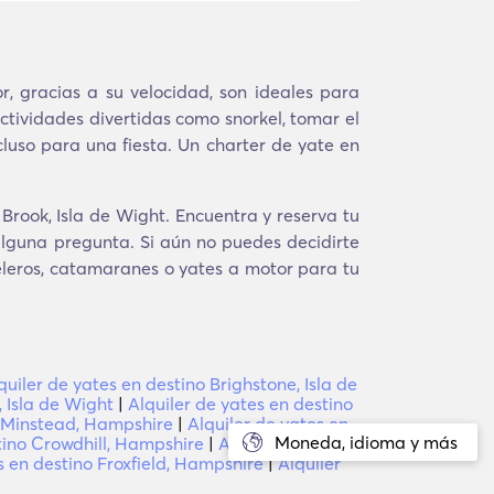
r, gracias a su velocidad, son ideales para
ctividades divertidas como snorkel, tomar el
cluso para una fiesta. Un charter de yate en
Brook, Isla de Wight. Encuentra y reserva tu
alguna pregunta. Si aún no puedes decidirte
veleros, catamaranes o yates a motor para tu
quiler de yates en destino Brighstone, Isla de
 Isla de Wight
|
Alquiler de yates en destino
o Minstead, Hampshire
|
Alquiler de yates en
Moneda, idioma y más
tino Crowdhill, Hampshire
|
Alquiler de yates
s en destino Froxfield, Hampshire
|
Alquiler