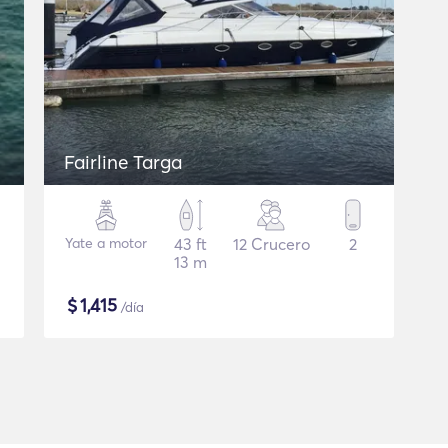
Fairline Targa
Yate a motor
43 ft
12 Crucero
2
13 m
$
1,415
/día