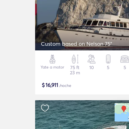
Custom based on Nelson 75"
Yate a motor
75 ft
10
5
5
23 m
$
16,911
/noche