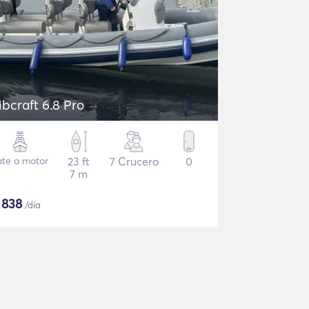
ibcraft 6.8 Pro
ate a motor
23 ft
7 Crucero
0
7 m
$
838
/día