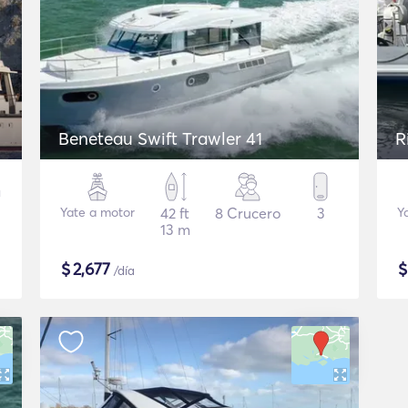
Beneteau Swift Trawler 41
R
Yate a motor
42 ft
8 Crucero
3
Y
13 m
$
2,677
/día