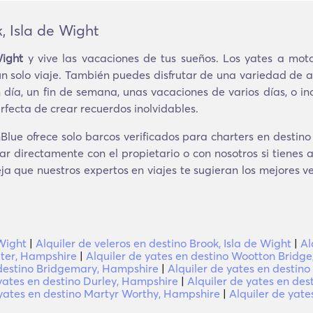
, Isla de Wight
Wight
y vive las vacaciones de tus sueños. Los yates a moto
n solo viaje. También puedes disfrutar de una variedad de a
n día, un fin de semana, unas vacaciones de varios días, o in
rfecta de crear recuerdos inolvidables.
lue ofrece solo barcos verificados para charters en destino 
ar directamente con el propietario o con nosotros si tienes 
eja que nuestros expertos en viajes te sugieran los mejores 
 Wight
|
Alquiler de veleros en destino Brook, Isla de Wight
|
Al
ater, Hampshire
|
Alquiler de yates en destino Wootton Bridge,
 destino Bridgemary, Hampshire
|
Alquiler de yates en destin
 yates en destino Durley, Hampshire
|
Alquiler de yates en des
 yates en destino Martyr Worthy, Hampshire
|
Alquiler de yate