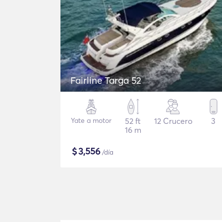
Fairline Targa 52
Yate a motor
52 ft
12 Crucero
3
16 m
$
3,556
/día