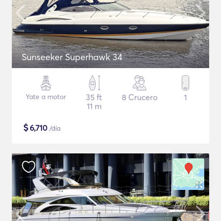
Sunseeker Superhawk 34
Yate a motor
35 ft
8 Crucero
1
11 m
$
6,710
/día