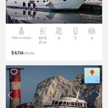
Princess 67
Yate a motor
69 ft
8
3
4
21 m
$
8,724
/noche