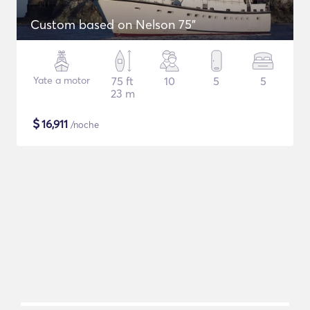
Custom based on Nelson 75"
Yate a motor
75 ft
10
5
5
23 m
$
16,911
/noche