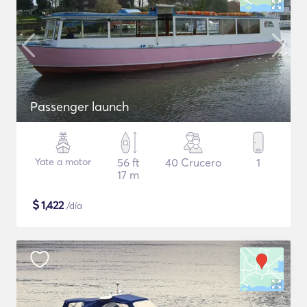
Passenger launch
Yate a motor
56 ft
40 Crucero
1
17 m
$
1,422
/día