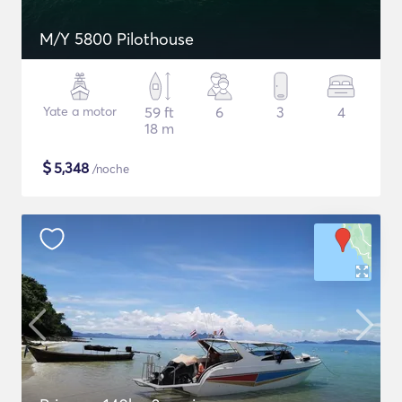
M/Y 5800 Pilothouse
Yate a motor
59 ft
6
3
4
18 m
$
5,348
/noche