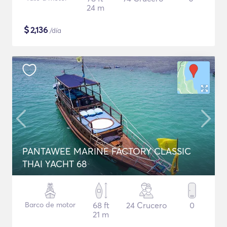
24 m
$
2,136
/día
PANTAWEE MARINE FACTORY CLASSIC
THAI YACHT 68
Barco de motor
68 ft
24 Crucero
0
21 m