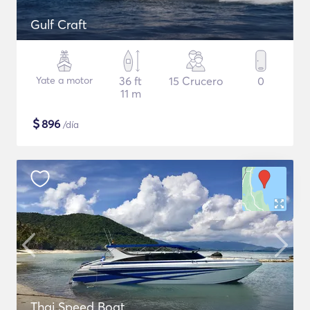
Gulf Craft
Yate a motor
36 ft
15 Crucero
0
11 m
$
896
/día
Thai Speed Boat