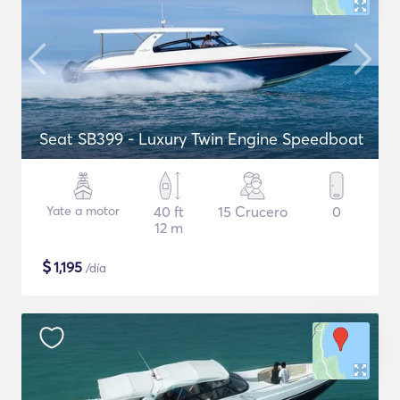
Seat SB399 - Luxury Twin Engine Speedboat
Yate a motor
40 ft
15 Crucero
0
12 m
$
1,195
/día