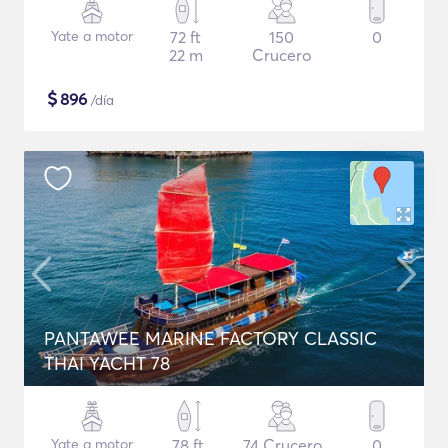
Yate a motor
72 ft
150
0
22 m
Crucero
$
896
/día
PANTAWEE MARINE FACTORY CLASSIC
THAI YACHT 78
Yate a motor
78 ft
74 Crucero
0