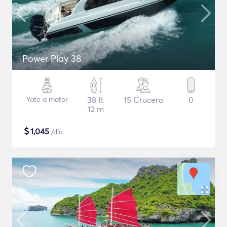
Power Play 38
Yate a motor
38 ft
15 Crucero
0
12 m
$
1,045
/día