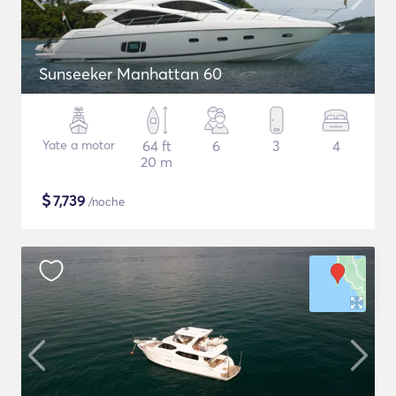
Sunseeker Manhattan 60
Yate a motor
64 ft
6
3
4
20 m
$
7,739
/noche