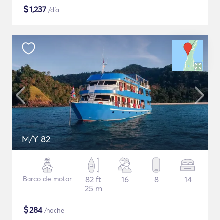
$
1,237
/día
M/Y 82
Barco de motor
82 ft
16
8
14
25 m
$
284
/noche