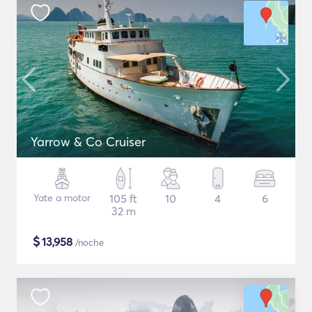
Yarrow & Co Cruiser
Yate a motor
105 ft
10
4
6
32 m
$
13,958
/noche