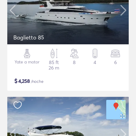
Baglietto 85
Yate a motor
85 ft
8
4
6
26 m
$
4,258
/noche