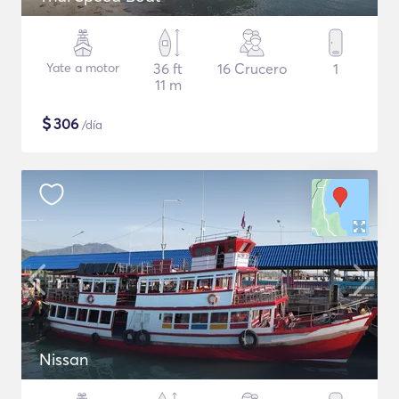
Yate a motor
36 ft
16 Crucero
1
11 m
$
306
/día
Nissan