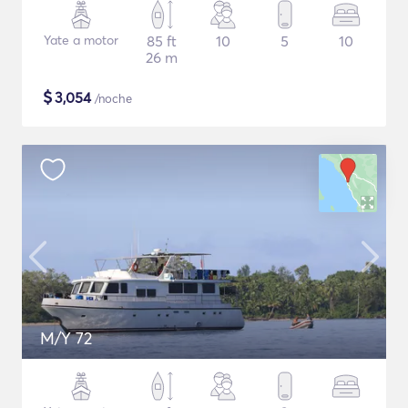
Yate a motor
85 ft
10
5
10
26 m
$
3,054
/noche
M/Y 72