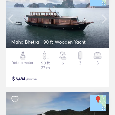
Maha Bhetra - 90 ft Wooden Yacht
Yate a motor
90 ft
6
3
3
27 m
$
6,484
/noche