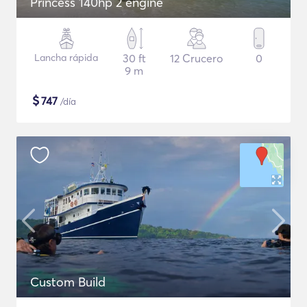
Princess 140hp 2 engine
Lancha rápida
30 ft
12 Crucero
0
9 m
$
747
/día
Custom Build