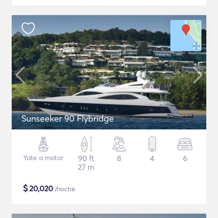
Sunseeker 90 Flybridge
Yate a motor
90 ft
8
4
6
27 m
$
20,020
/noche