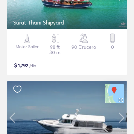
Surat Thani Shipyard
Motor Sailer
98 ft
90 Crucero
0
30 m
$
1,792
/día