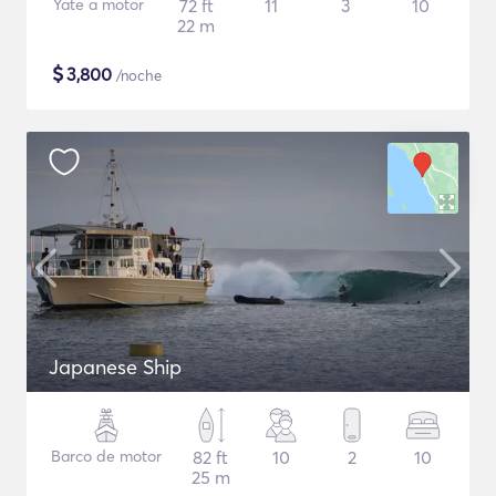
Yate a motor
72 ft
11
3
10
22 m
$
3,800
/noche
Japanese Ship
Barco de motor
82 ft
10
2
10
25 m