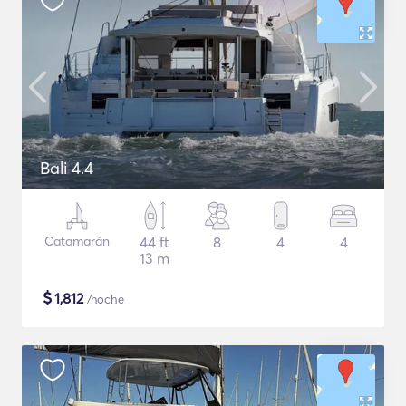
Bali 4.4
Catamarán
44 ft
8
4
4
13 m
$
1,812
/noche