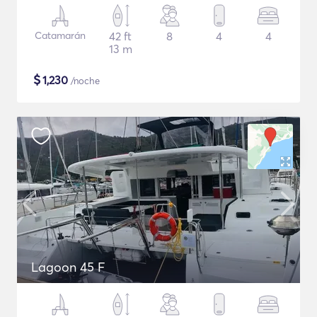
Catamarán
42 ft
8
4
4
13 m
$
1,230
/noche
Lagoon 45 F