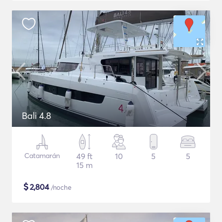
Bali 4.8
Catamarán
49 ft
10
5
5
15 m
$
2,804
/noche