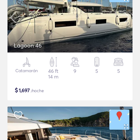
Lagoon 46
Catamarán
46 ft
9
5
5
14 m
$
1,697
/noche