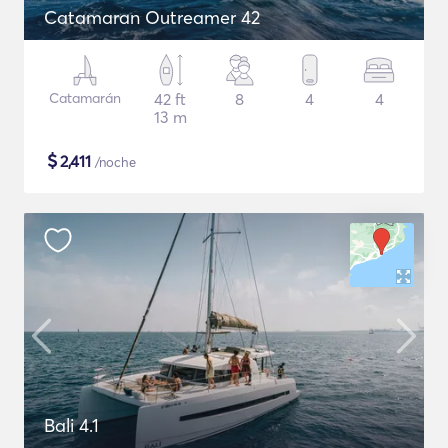
Catamaran Outreamer 42
Catamarán
42 ft
8
4
4
13 m
$
2,411
/noche
Bali 4.1