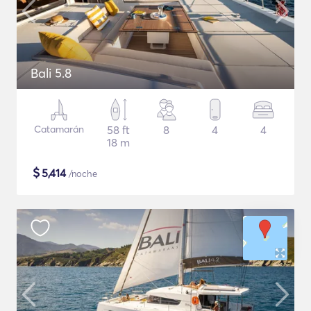
Bali 5.8
Catamarán
58 ft
8
4
4
18 m
$
5,414
/noche