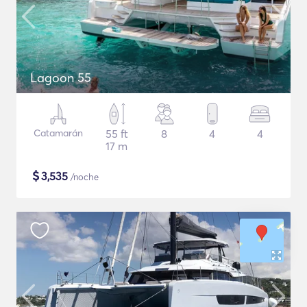
Lagoon 55
Catamarán
55 ft
8
4
4
17 m
$
3,535
/noche