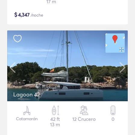
17 m
$
4,347
/noche
Lagoon 42
Catamarán
42 ft
12 Crucero
0
13 m