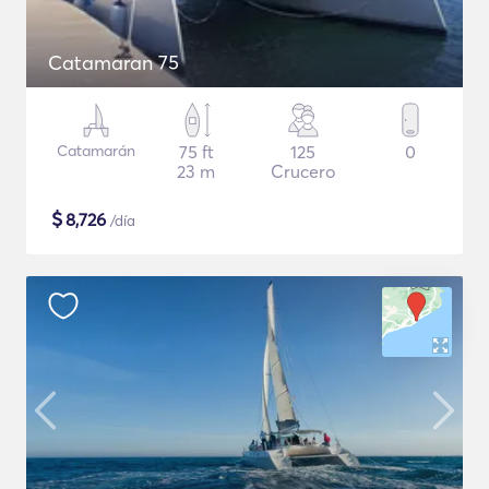
Catamaran 75
Catamarán
75 ft
125
0
23 m
Crucero
$
8,726
/día