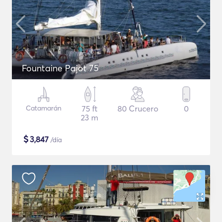
Fountaine Pajot 75
Catamarán
75 ft
80 Crucero
0
23 m
$
3,847
/día