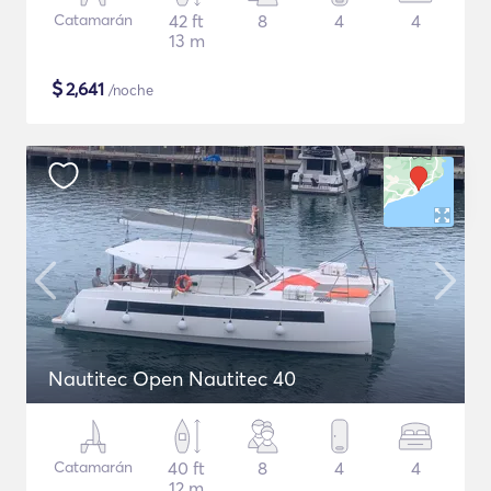
Catamarán
42 ft
8
4
4
13 m
$
2,641
/noche
Nautitec Open Nautitec 40
Catamarán
40 ft
8
4
4
12 m