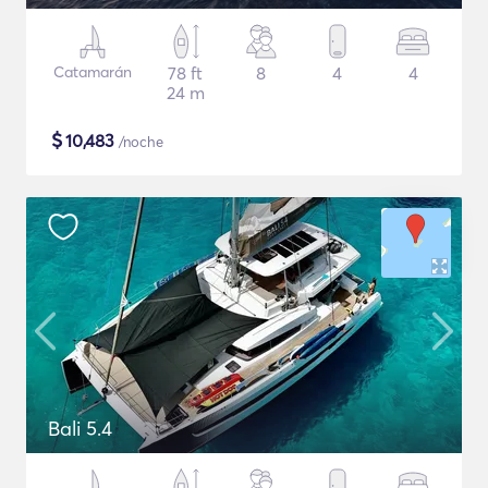
Catamarán
78 ft
8
4
4
24 m
$
10,483
/noche
Bali 5.4