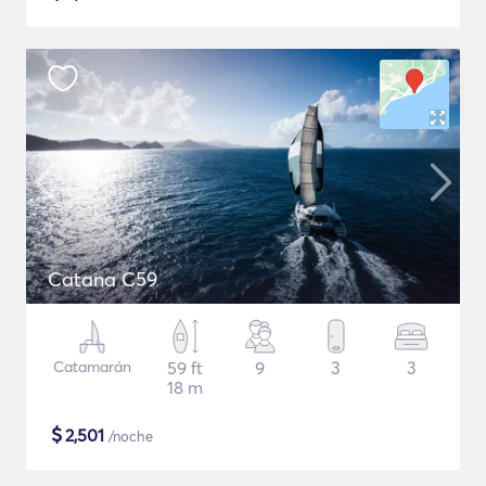
Catana C59
Catamarán
59 ft
9
3
3
18 m
$
2,501
/noche