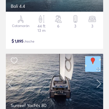
Bali 4.4
Catamarán
44 ft
6
3
3
13 m
$
1,895
/noche
Sunreef Yachts 80