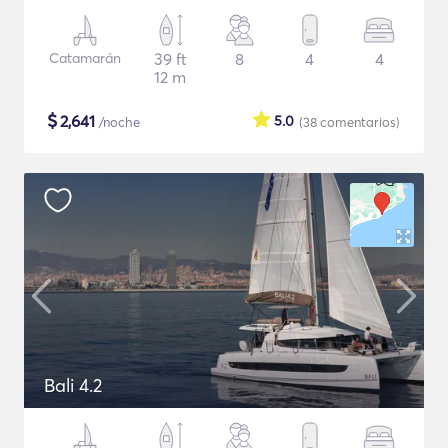
Catamarán
39 ft
8
4
4
12 m
$
2,641
5.0
/noche
(38
comentarios
)
Bali 4.2