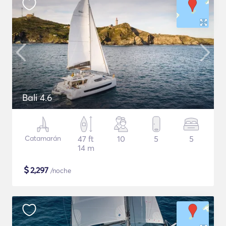
Bali 4.6
Catamarán
47 ft
10
5
5
14 m
$
2,297
/noche