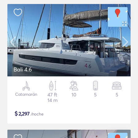
Bali 4.6
Catamarán
47 ft
10
5
5
14 m
$
2,297
/noche