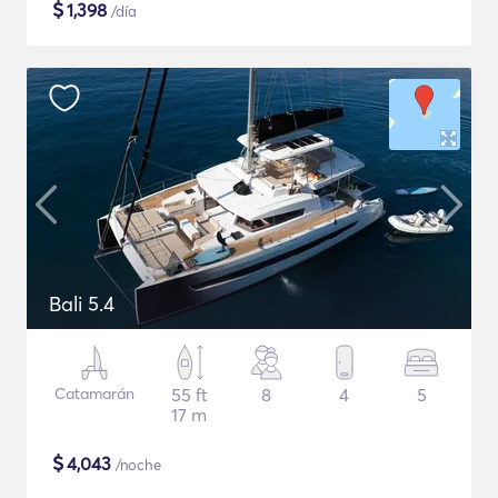
$
1,398
/día
Bali 5.4
Catamarán
55 ft
8
4
5
17 m
$
4,043
/noche