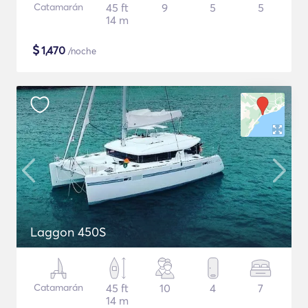
Catamarán
45 ft
9
5
5
14 m
$
1,470
/noche
Laggon 450S
Catamarán
45 ft
10
4
7
14 m