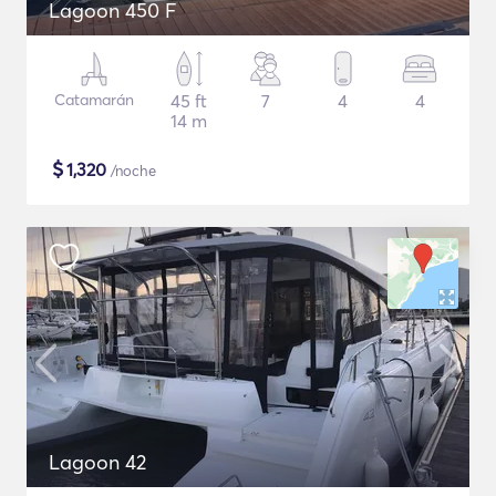
Lagoon 450 F
Catamarán
45 ft
7
4
4
14 m
$
1,320
/noche
Lagoon 42