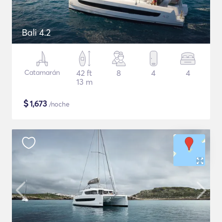
Bali 4.2
Catamarán
42 ft
8
4
4
13 m
$
1,673
/noche