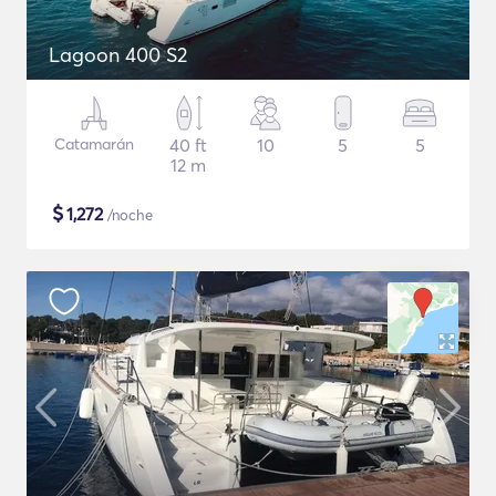
Lagoon 400 S2
Catamarán
40 ft
10
5
5
12 m
$
1,272
/noche