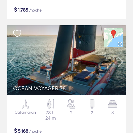
$
1,785
/noche
OCEAN VOYAGER 78
Catamarán
78 ft
2
2
3
24 m
$
5,168
/noche