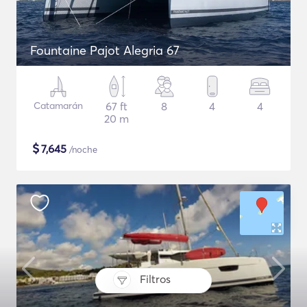
Fountaine Pajot Alegria 67
Catamarán
67 ft
8
4
4
20 m
$
7,645
/noche
Filtros