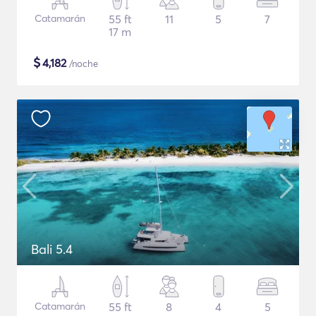
Catamarán
55 ft
11
5
7
17 m
$
4,182
/noche
Bali 5.4
Catamarán
55 ft
8
4
5