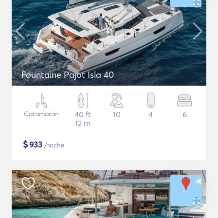
Fountaine Pajot Isla 40
Catamarán
40 ft
10
4
6
12 m
$
933
/noche