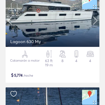
Lagoon 630 My
Catamarán a motor
63 ft
8
4
4
19 m
$
5,774
/noche