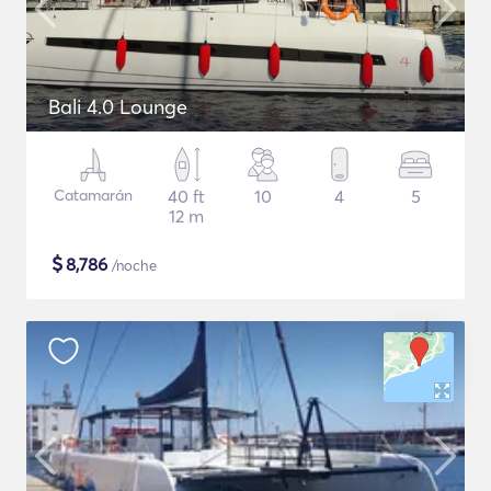
Bali 4.0 Lounge
Catamarán
40 ft
10
4
5
12 m
$
8,786
/noche