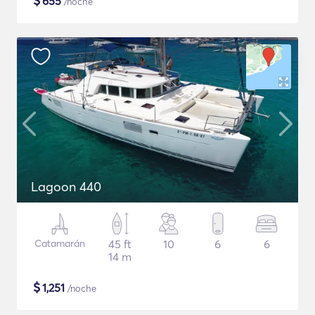
$
655
/noche
Lagoon 440
Catamarán
45 ft
10
6
6
14 m
$
1,251
/noche