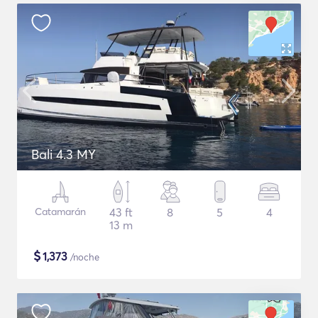
Bali 4.3 MY
Catamarán
43 ft
8
5
4
13 m
$
1,373
/noche