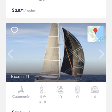
$
2,871
/noche
Excess 11
Catamarán
11 ft
10
0
6
3 m