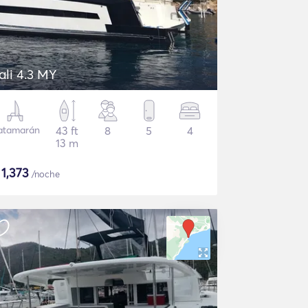
ali 4.3 MY
atamarán
43 ft
8
5
4
13 m
$
1,373
/noche