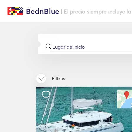
BednBlue
| El precio siempre incluye la
Filtros