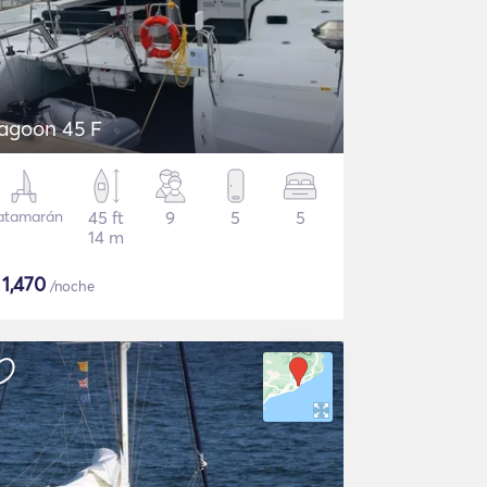
agoon 45 F
atamarán
45 ft
9
5
5
14 m
$
1,470
/noche