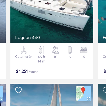
Lagoon 440
F
Catamarán
45 ft
10
6
6
C
14 m
$
1,251
/noche