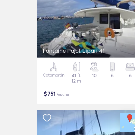
Fontaine Pajot Lipari 41
Catamarán
41 ft
10
6
6
12 m
$
751
/noche