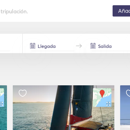
Añad
 tripulación.