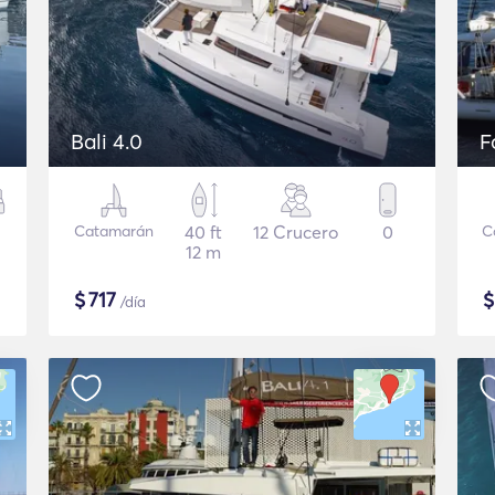
Bali 4.0
F
Catamarán
40 ft
12 Crucero
0
C
12 m
$
717
/día