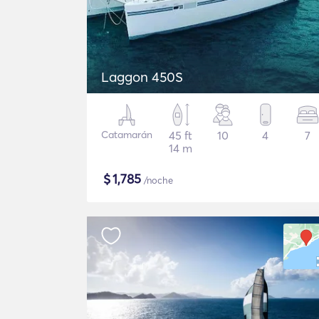
Laggon 450S
Catamarán
45 ft
10
4
7
14 m
$
1,785
/noche