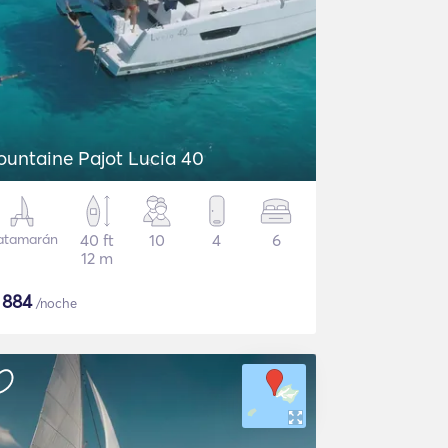
ountaine Pajot Lucia 40
atamarán
40 ft
10
4
6
12 m
$
884
/noche