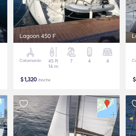
Lagoon 450 F
L
Catamarán
45 ft
7
4
4
C
14 m
$
1,320
/noche