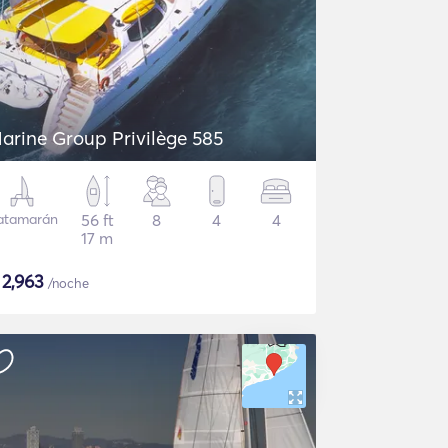
arine Group Privilège 585
atamarán
56 ft
8
4
4
17 m
$
2,963
/noche