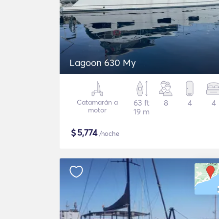
Lagoon 630 My
Catamarán a
63 ft
8
4
4
motor
19 m
$
5,774
/noche