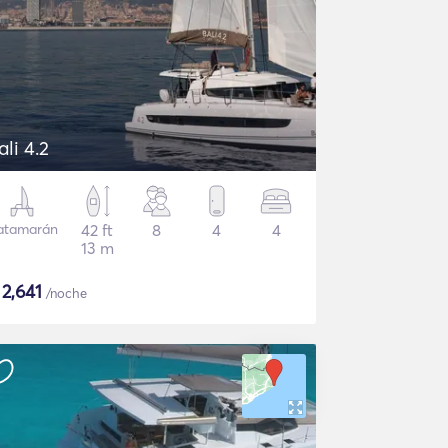
ali 4.2
atamarán
42 ft
8
4
4
13 m
$
2,641
/noche