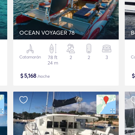
OCEAN VOYAGER 78
B
Catamarán
78 ft
2
2
3
C
24 m
$
5,168
/noche