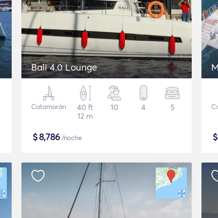
Bali 4.0 Lounge
M
Catamarán
40 ft
10
4
5
C
12 m
$
8,786
/noche