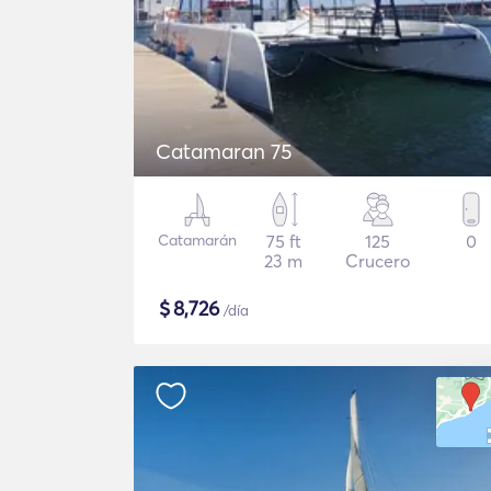
Catamaran 75
Catamarán
75 ft
125
0
23 m
Crucero
$
8,726
/día