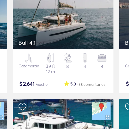
Bali 4.1
B
Catamarán
39 ft
8
4
4
C
12 m
$
2,641
5.0
/noche
(38
comentarios
)