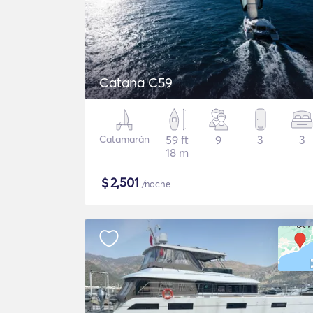
Catana C59
Catamarán
59 ft
9
3
3
18 m
$
2,501
/noche