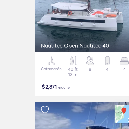
Nautitec Open Nautitec 40
Catamarán
40 ft
8
4
4
12 m
$
2,871
/noche