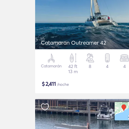
Catamaran Outreamer 42
Catamarán
42 ft
8
4
4
13 m
$
2,411
/noche