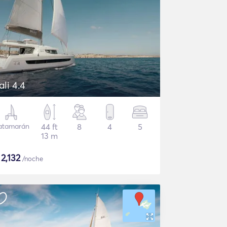
ali 4.4
atamarán
44 ft
8
4
5
13 m
$
2,132
/noche