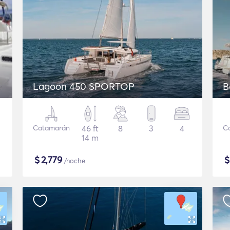
Lagoon 450 SPORTOP
B
Catamarán
46 ft
8
3
4
C
14 m
$
2,779
/noche