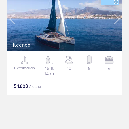
Keenex
Catamarán
45 ft
10
5
6
14 m
$
1,803
/noche