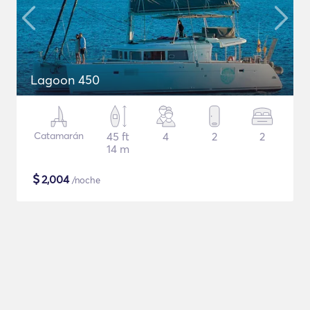
Lagoon 450
Catamarán
45 ft
4
2
2
14 m
$
2,004
/noche