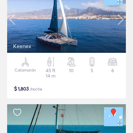
Keenex
Catamarán
45 ft
10
5
6
14 m
$
1,803
/noche