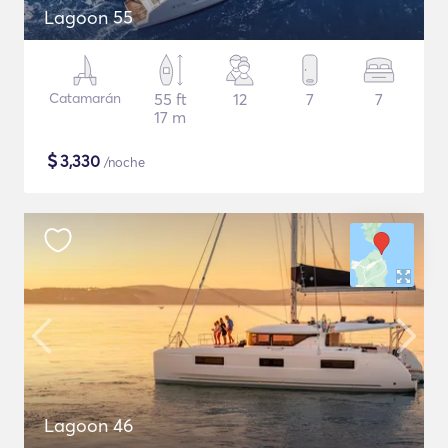
Lagoon 55
Catamarán
55 ft
12
7
7
17 m
$
3,330
/noche
Lagoon 46