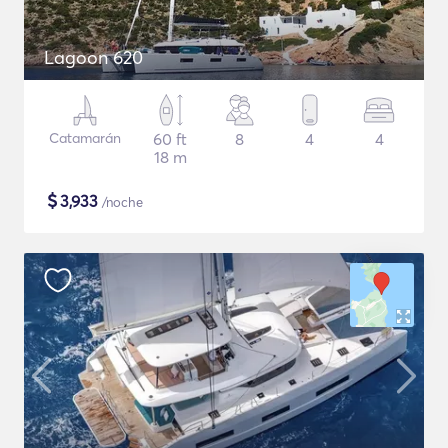
Lagoon 620
Catamarán
60 ft
8
4
4
18 m
$
3,933
/noche