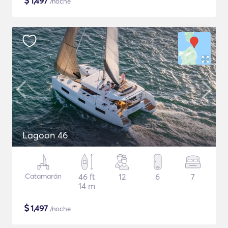
$
1,497
/noche
Lagoon 46
Catamarán
46 ft
12
6
7
14 m
$
1,497
/noche