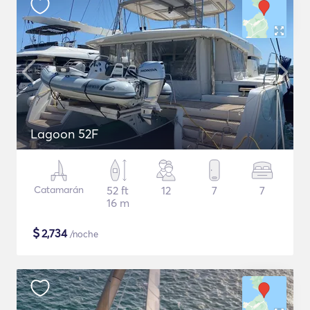
Lagoon 52F
Catamarán
52 ft
12
7
7
16 m
$
2,734
/noche