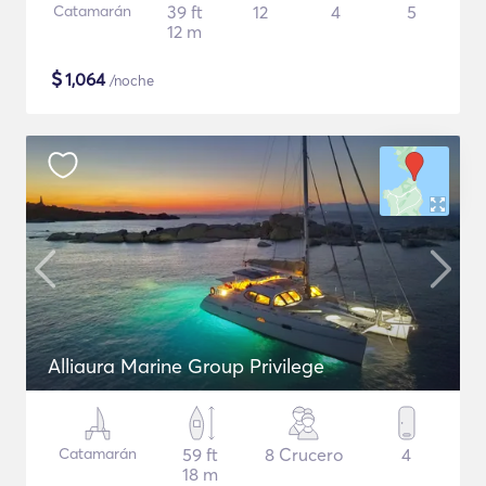
Catamarán
39 ft
12
4
5
12 m
$
1,064
/noche
Alliaura Marine Group Privilege
Catamarán
59 ft
8 Crucero
4
18 m