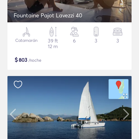
Fountaine Pajot Lavezzi 40
Catamarán
39 ft
6
3
3
12 m
$
803
/noche