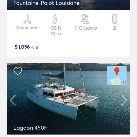
Fountaine-Pajot Louisiane
Catamarán
38 ft
11 Crucero
2
12 m
$
1,056
/día
Lagoon 450F