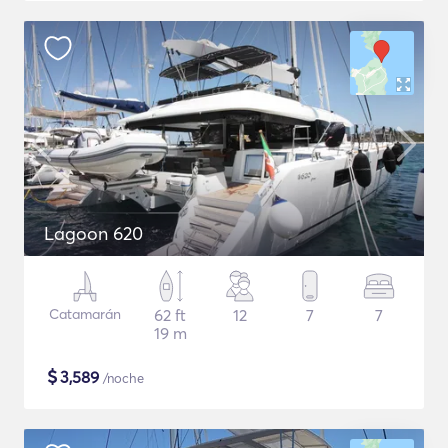
Lagoon 620
Catamarán
62 ft
12
7
7
19 m
$
3,589
/noche