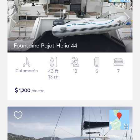
Fountaine Pajot Helia 44
Catamarán
43 ft
12
6
7
13 m
$
1,200
/noche