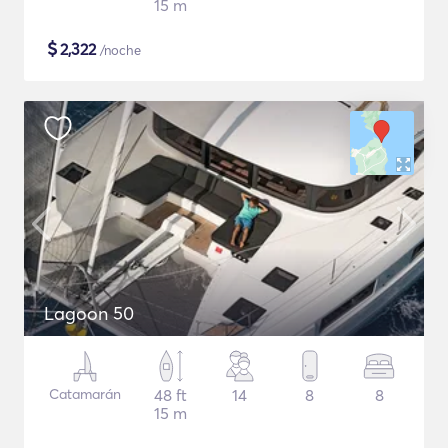
15 m
$
2,322
/noche
Lagoon 50
Catamarán
48 ft
14
8
8
15 m