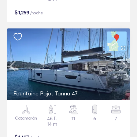
$
1,259
/noche
Fountaine Pajot Tanna 47
Catamarán
46 ft
11
6
7
14 m