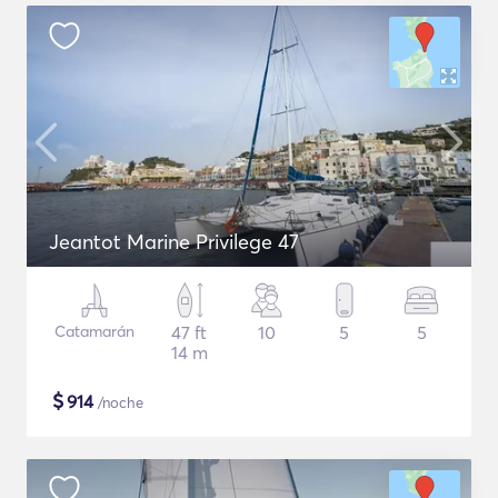
Jeantot Marine Privilege 47
Catamarán
47 ft
10
5
5
14 m
$
914
/noche