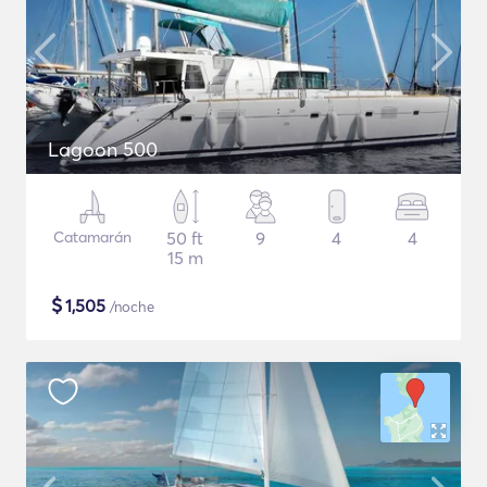
Lagoon 500
Catamarán
50 ft
9
4
4
15 m
$
1,505
/noche