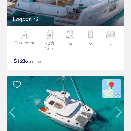
Lagoon 42
Catamarán
42 ft
12
6
7
13 m
$
1,236
/noche