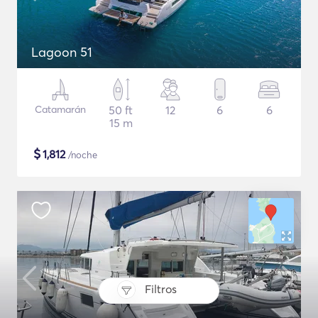
Lagoon 51
Catamarán
50 ft
12
6
6
15 m
$
1,812
/noche
Filtros