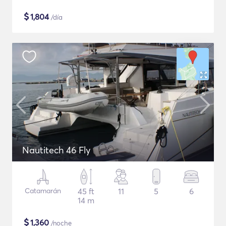
$
1,804
/día
Nautitech 46 Fly
Catamarán
45 ft
11
5
6
14 m
$
1,360
/noche