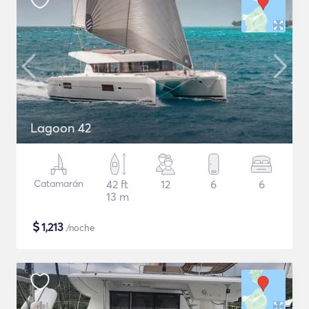
Lagoon 42
Catamarán
42 ft
12
6
6
13 m
$
1,213
/noche