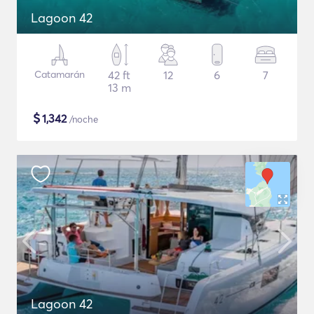
Lagoon 42
Catamarán
42 ft
12
6
7
13 m
$
1,342
/noche
Lagoon 42