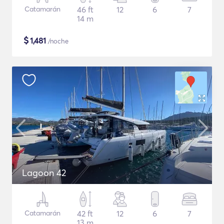
Catamarán
46 ft
12
6
7
14 m
$
1,481
/noche
Lagoon 42
Catamarán
42 ft
12
6
7
13 m