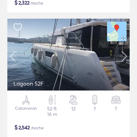
$
2,322
/noche
Lagoon 52F
Catamarán
52 ft
12
7
7
16 m
$
2,542
/noche