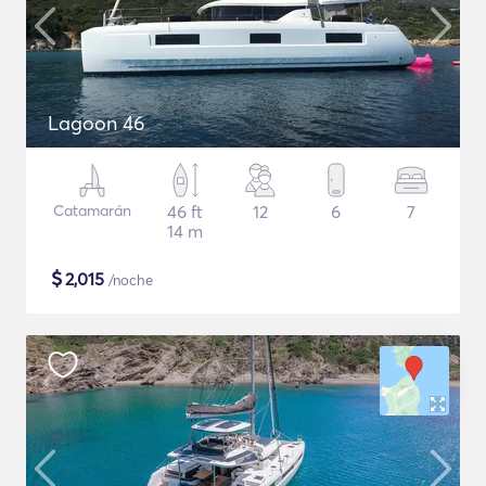
Lagoon 46
Catamarán
46 ft
12
6
7
14 m
$
2,015
/noche