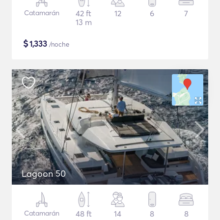
Catamarán
42 ft
12
6
7
13 m
$
1,333
/noche
Lagoon 50
Catamarán
48 ft
14
8
8