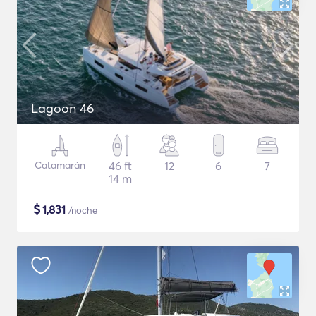
Lagoon 46
Catamarán
46 ft
12
6
7
14 m
$
1,831
/noche