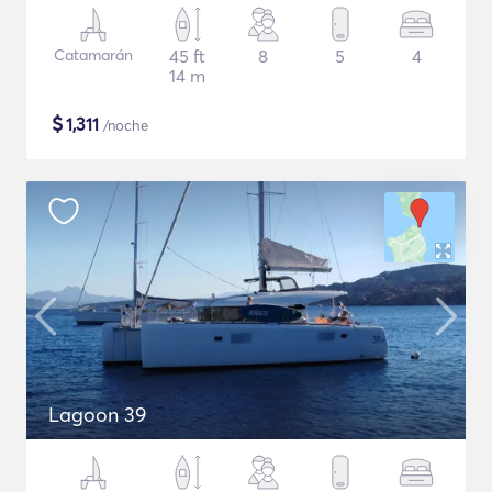
Catamarán
45 ft
8
5
4
14 m
$
1,311
/noche
Lagoon 39