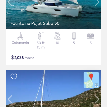
Fountaine Pajot Saba 50
Catamarán
50 ft
10
5
5
15 m
$
2,038
/noche