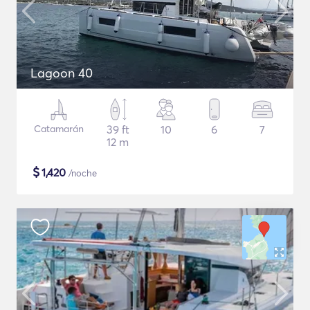
Lagoon 40
Catamarán
39 ft
10
6
7
12 m
$
1,420
/noche