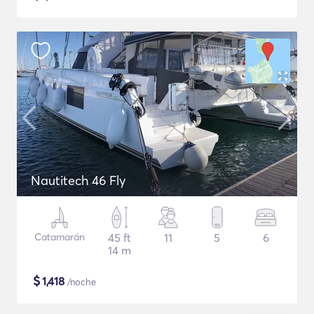
Nautitech 46 Fly
Catamarán
45 ft
11
5
6
14 m
$
1,418
/noche