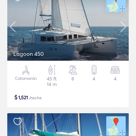
Lagoon 450
Catamarán
45 ft
8
4
4
14 m
$
1,521
/noche