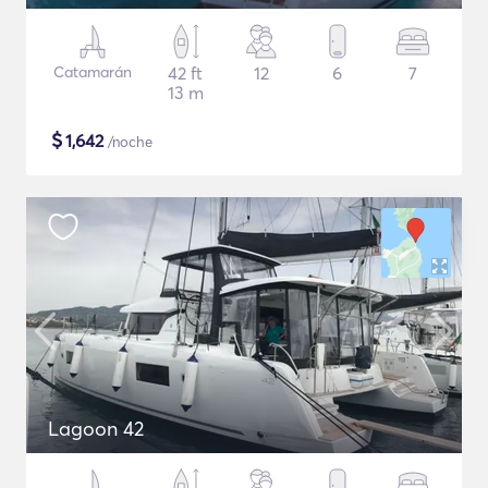
Catamarán
42 ft
12
6
7
13 m
$
1,642
/noche
Lagoon 42