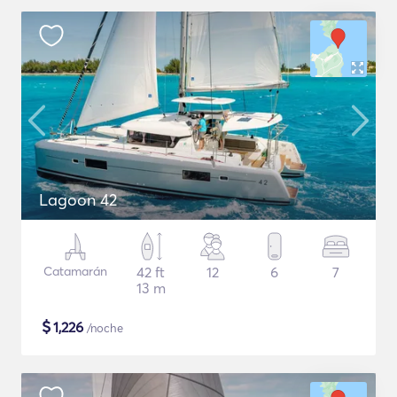
Lagoon 42
Catamarán
42 ft
12
6
7
13 m
$
1,226
/noche