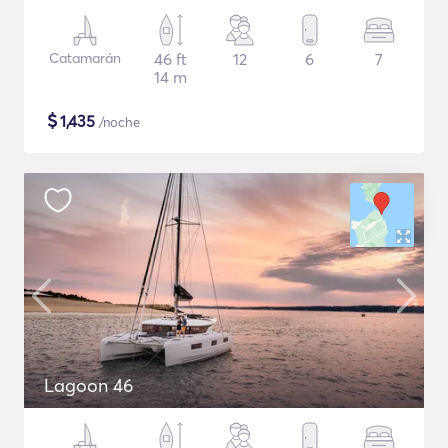
Catamarán
46 ft
12
6
7
14 m
$
1,435
/noche
Lagoon 46