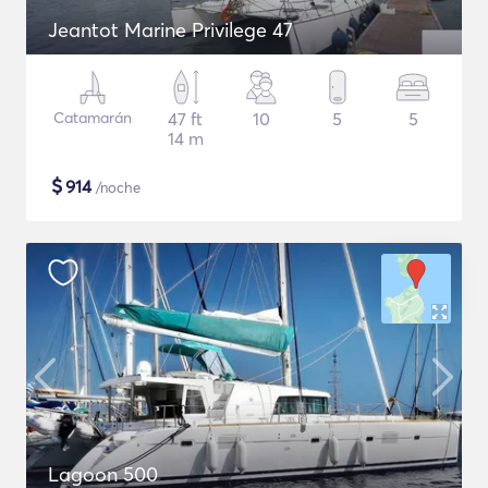
Jeantot Marine Privilege 47
Catamarán
47 ft
10
5
5
14 m
$
914
/noche
Lagoon 500