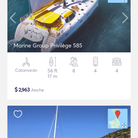
Marine Group Privilège 585
Catamarán
56 ft
8
4
4
17 m
$
2,963
/noche