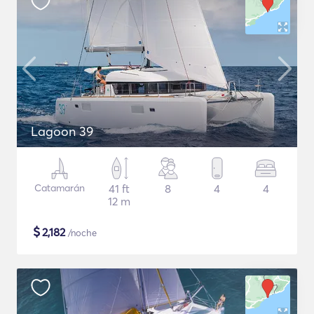
Lagoon 39
Catamarán
41 ft
8
4
4
12 m
$
2,182
/noche