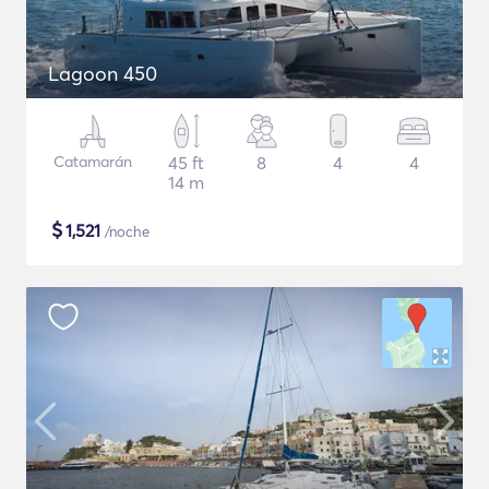
Lagoon 450
Catamarán
45 ft
8
4
4
14 m
$
1,521
/noche