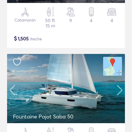
Catamarán
50 ft
9
4
4
15 m
$
1,505
/noche
Fountaine Pajot Saba 50