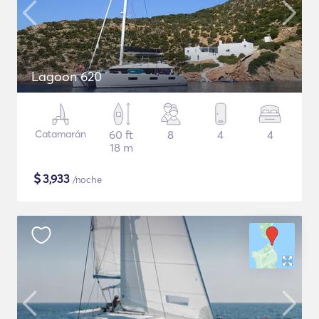
Lagoon 620
Catamarán
60 ft
8
4
4
18 m
$
3,933
/noche