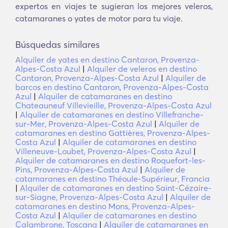
expertos en viajes te sugieran los mejores veleros,
catamaranes o yates de motor para tu viaje.
Búsquedas similares
Alquiler de yates en destino Cantaron, Provenza-
Alpes-Costa Azul
|
Alquiler de veleros en destino
Cantaron, Provenza-Alpes-Costa Azul
|
Alquiler de
barcos en destino Cantaron, Provenza-Alpes-Costa
Azul
|
Alquiler de catamaranes en destino
Chateauneuf Villevieille, Provenza-Alpes-Costa Azul
|
Alquiler de catamaranes en destino Villefranche-
sur-Mer, Provenza-Alpes-Costa Azul
|
Alquiler de
catamaranes en destino Gattières, Provenza-Alpes-
Costa Azul
|
Alquiler de catamaranes en destino
Villeneuve-Loubet, Provenza-Alpes-Costa Azul
|
Alquiler de catamaranes en destino Roquefort-les-
Pins, Provenza-Alpes-Costa Azul
|
Alquiler de
catamaranes en destino Théoule-Supérieur, Francia
|
Alquiler de catamaranes en destino Saint-Cézaire-
sur-Siagne, Provenza-Alpes-Costa Azul
|
Alquiler de
catamaranes en destino Mons, Provenza-Alpes-
Costa Azul
|
Alquiler de catamaranes en destino
Calambrone, Toscana
|
Alquiler de catamaranes en