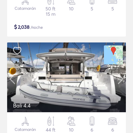
Catamarán
50 ft
10
5
5
15 m
$
2,038
/noche
Bali 4.4
Catamarán
44 ft
10
6
6