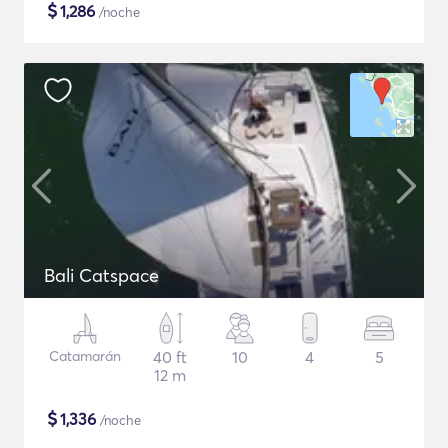
$
1,286
/noche
Bali Catspace
Catamarán
40 ft
10
4
5
12 m
$
1,336
/noche