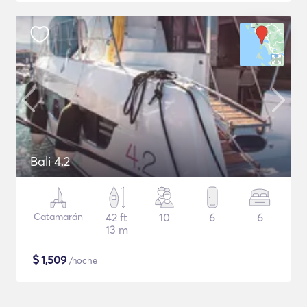
Bali 4.2
Catamarán
42 ft
10
6
6
13 m
$
1,509
/noche