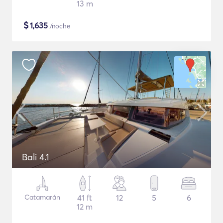
13 m
$
1,635
/noche
Bali 4.1
Catamarán
41 ft
12
5
6
12 m