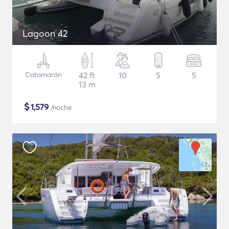
Lagoon 42
Catamarán
42 ft
10
5
5
13 m
$
1,579
/noche