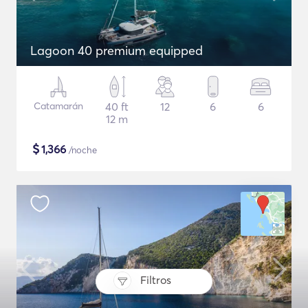
Lagoon 40 premium equipped
Catamarán
40 ft
12
6
6
12 m
$
1,366
/noche
Filtros