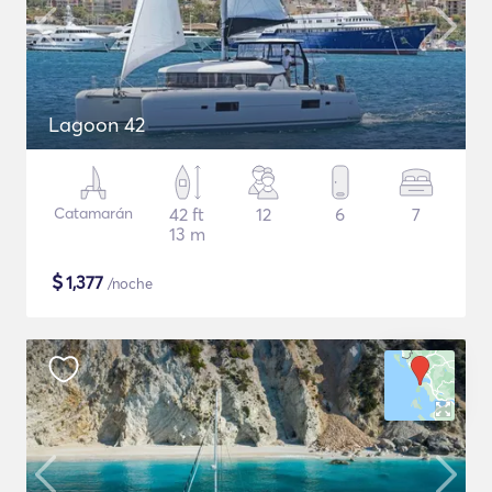
Lagoon 42
Catamarán
42 ft
12
6
7
13 m
$
1,377
/noche