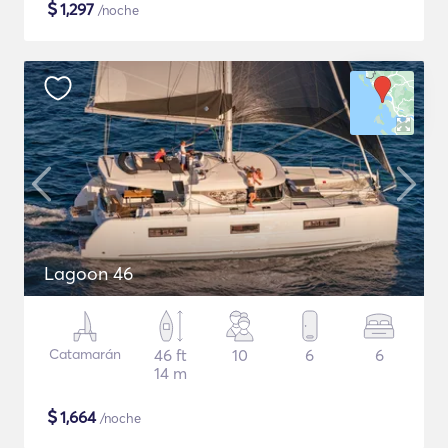
$
1,297
/noche
Lagoon 46
Catamarán
46 ft
10
6
6
14 m
$
1,664
/noche