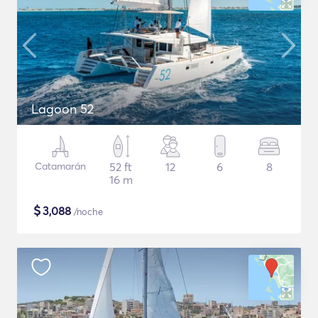
Lagoon 52
Catamarán
52 ft
12
6
8
16 m
$
3,088
/noche