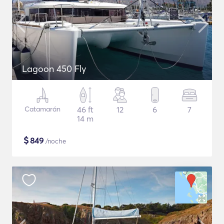
Lagoon 450 Fly
Catamarán
46 ft
12
6
7
14 m
$
849
/noche