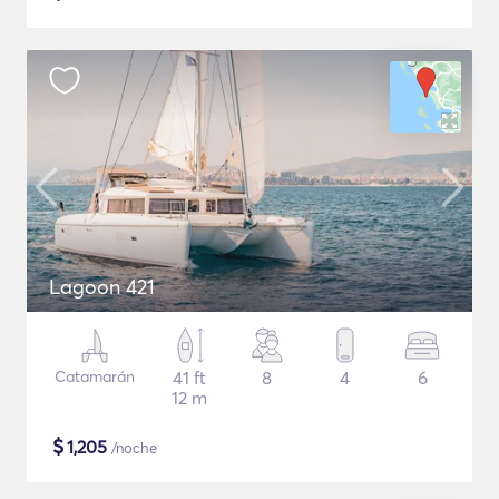
Lagoon 421
Catamarán
41 ft
8
4
6
12 m
$
1,205
/noche