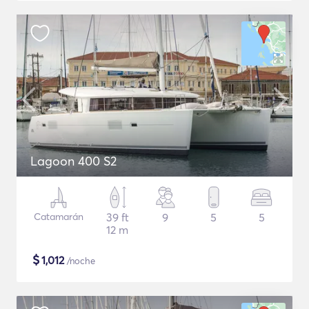
Lagoon 400 S2
Catamarán
39 ft
9
5
5
12 m
$
1,012
/noche