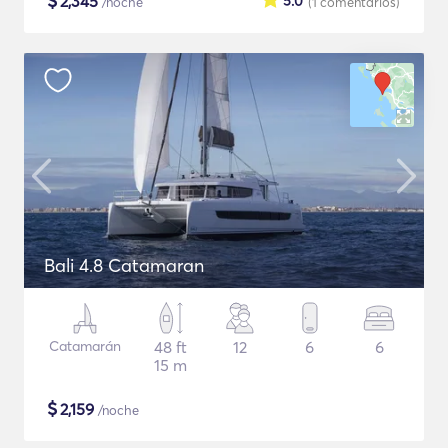
$
2,345
5.0
/noche
(1
comentarios
)
Bali 4.8 Catamaran
Catamarán
48 ft
12
6
6
15 m
$
2,159
/noche