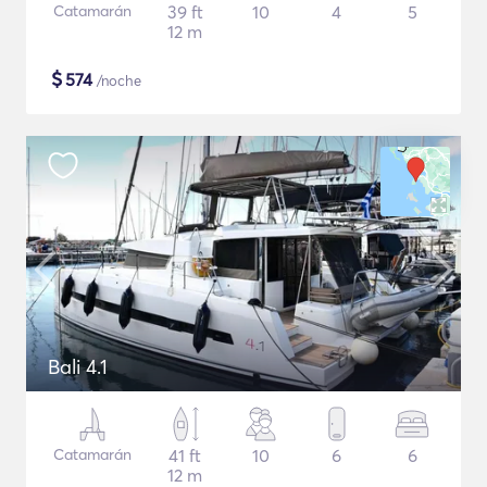
Catamarán
39 ft
10
4
5
12 m
$
574
/noche
Bali 4.1
Catamarán
41 ft
10
6
6
12 m