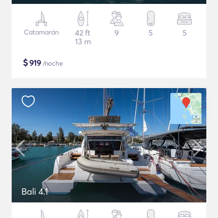
Catamarán
42 ft
9
5
5
13 m
$
919
/noche
Bali 4.1