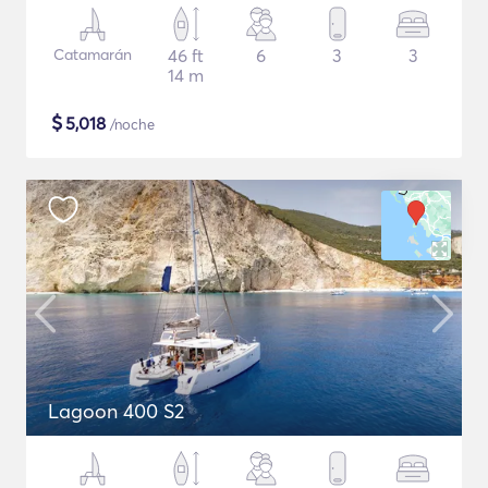
Catamarán
46 ft
6
3
3
14 m
$
5,018
/noche
Lagoon 400 S2