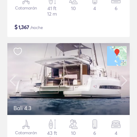
Catamarán
41 ft
10
4
6
12 m
$
1,367
/noche
Bali 4.3
Catamarán
43 ft
10
6
4