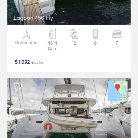
Lagoon 450 Fly
Catamarán
46 ft
12
6
7
14 m
$
1,092
/noche