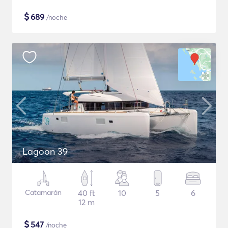
$
689
/noche
Lagoon 39
Catamarán
40 ft
10
5
6
12 m
$
547
/noche