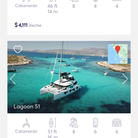
Catamarán
46 ft
8
4
4
14 m
$
4,111
/noche
Lagoon 51
Catamarán
51 ft
8
6
6
16 m