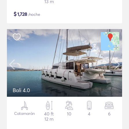
13 m
$
1,728
/noche
Bali 4.0
Catamarán
40 ft
10
4
6
12 m