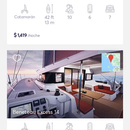
Catamarán
42 ft
10
6
7
13 m
$
1,419
/noche
Beneteau Excess 14