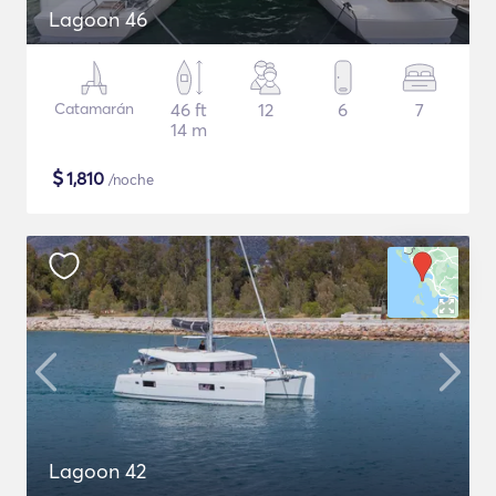
Lagoon 46
Catamarán
46 ft
12
6
7
14 m
$
1,810
/noche
Lagoon 42