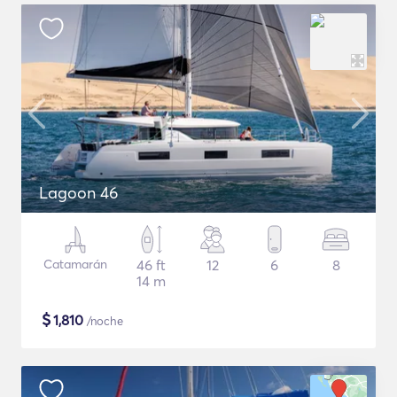
Lagoon 46
Catamarán
46 ft
12
6
8
14 m
$
1,810
/noche