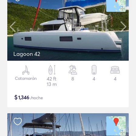
Lagoon 42
Catamarán
42 ft
8
4
4
13 m
$
1,346
/noche