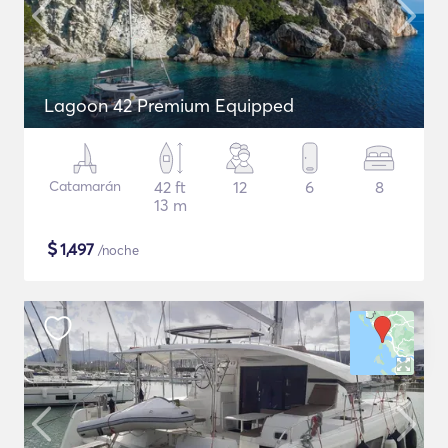
Lagoon 42 Premium Equipped
Catamarán
42 ft
12
6
8
13 m
$
1,497
/noche