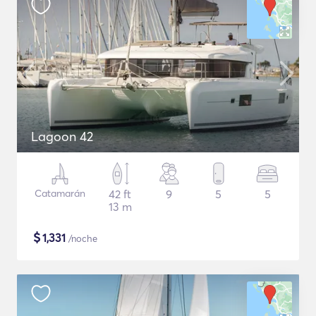
Lagoon 42
Catamarán
42 ft
9
5
5
13 m
$
1,331
/noche