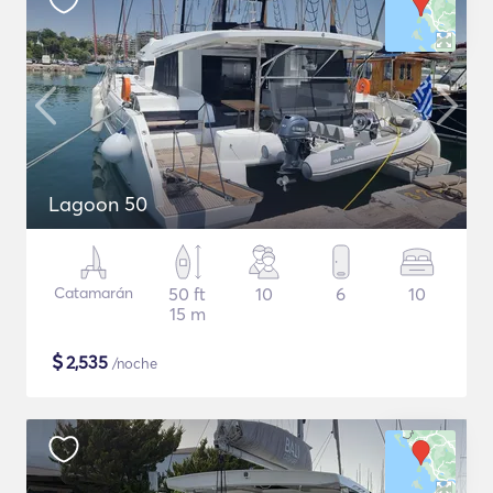
Lagoon 50
Catamarán
50 ft
10
6
10
15 m
$
2,535
/noche