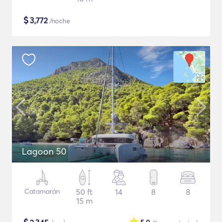
$
3,772
/noche
Lagoon 50
Catamarán
50 ft
14
8
8
15 m