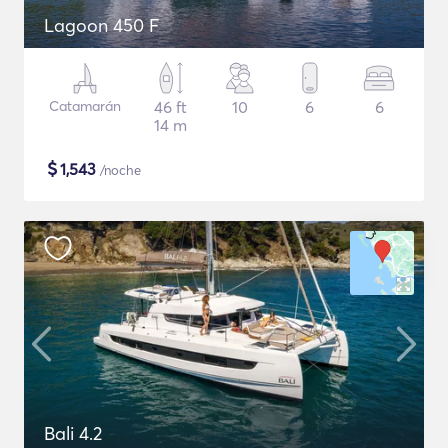
Lagoon 450 F
Catamarán
46 ft
10
6
6
14 m
$
1,543
/noche
Bali 4.2