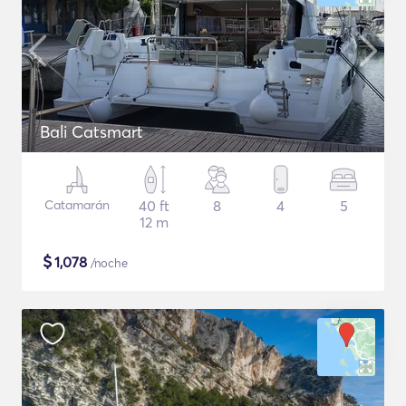
Bali Catsmart
Catamarán
40 ft
8
4
5
12 m
$
1,078
/noche