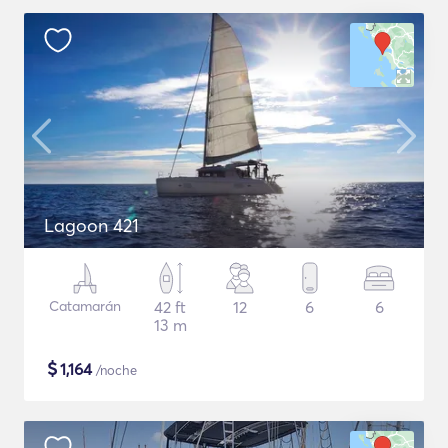
Lagoon 421
Catamarán
42 ft
12
6
6
13 m
$
1,164
/noche