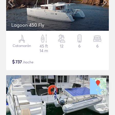
Lagoon 450 Fly
Catamarán
45 ft
12
6
6
14 m
$
737
/noche