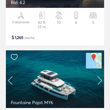
Bali 4.2
Catamarán
42 ft
10
4
5
13 m
$
1,265
/noche
Fountaine Pajot MY6