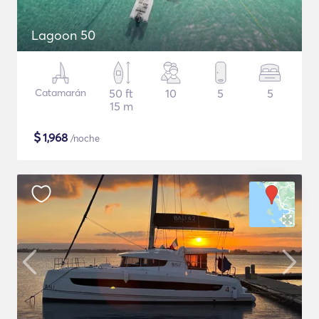
Lagoon 50
Catamarán
50 ft
10
5
5
15 m
$
1,968
/noche