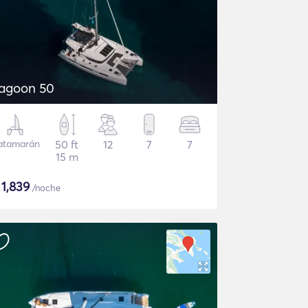
agoon 50
atamarán
50 ft
12
7
7
15 m
$
1,839
/noche