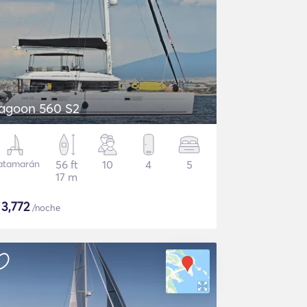
agoon 560 S2
atamarán
56 ft
10
4
5
17 m
$
3,772
/noche