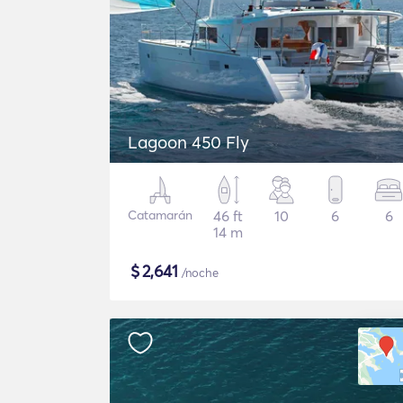
Lagoon 450 Fly
Catamarán
46 ft
10
6
6
14 m
$
2,641
/noche