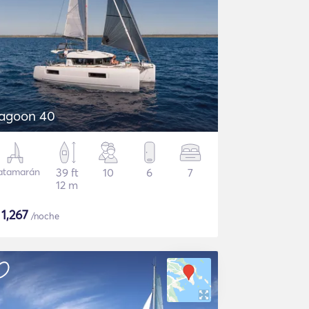
agoon 40
atamarán
39 ft
10
6
7
12 m
$
1,267
/noche