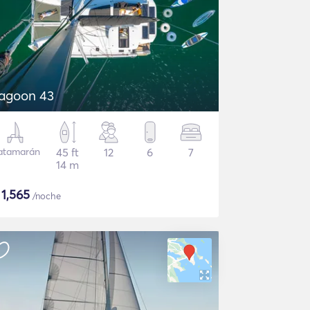
agoon 43
atamarán
45 ft
12
6
7
14 m
$
1,565
/noche