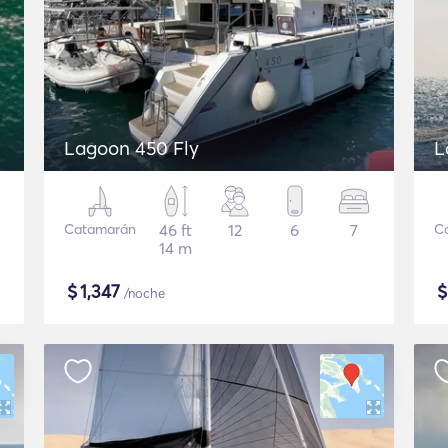
Lagoon 450 Fly
L
Catamarán
46 ft
12
6
7
C
14 m
$
1,347
/noche