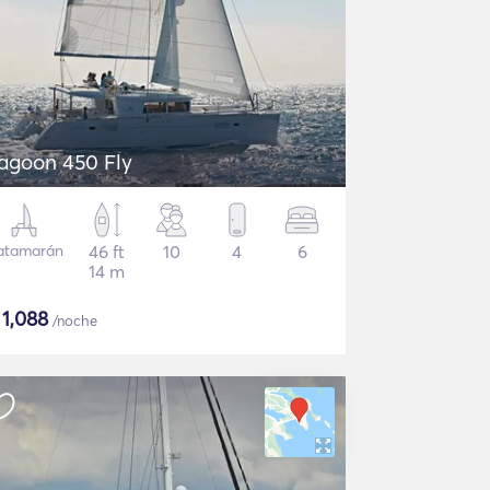
agoon 450 Fly
atamarán
46 ft
10
4
6
14 m
$
1,088
/noche