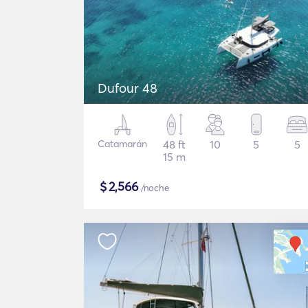
Dufour 48
Catamarán
48 ft
10
5
5
15 m
$
2,566
/noche