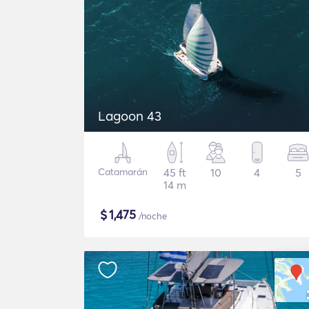
Lagoon 43
Catamarán
45 ft
10
4
5
14 m
$
1,475
/noche