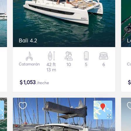
Bali 4.2
L
Catamarán
42 ft
10
5
6
C
13 m
$
1,053
/noche