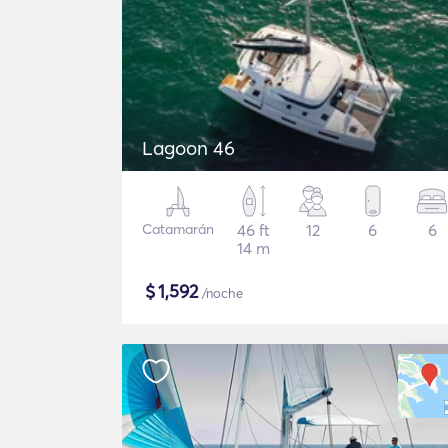
Lagoon 46
Catamarán
46 ft
12
6
6
14 m
$
1,592
/noche