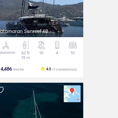
atamaran Sunreef 62
atamarán
62 ft
10
4
10
19 m
$
4,486
4.5
/noche
(7
comentarios
)