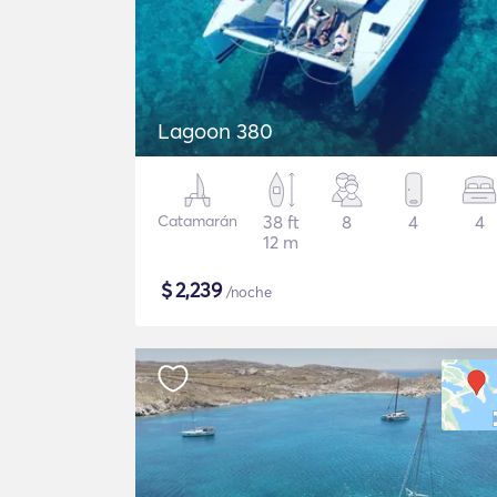
Lagoon 380
Catamarán
38 ft
8
4
4
12 m
$
2,239
/noche