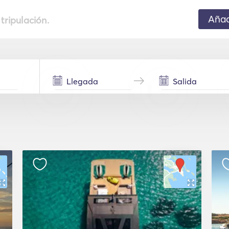
Añad
 tripulación.