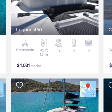
Lagoon 450
C
Catamarán
45 ft
12
6
6
C
14 m
$
1,031
/noche