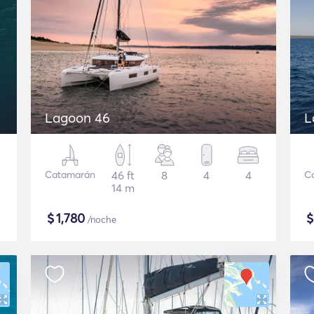
Lagoon 46
L
Catamarán
46 ft
8
4
4
C
14 m
$
1,780
/noche