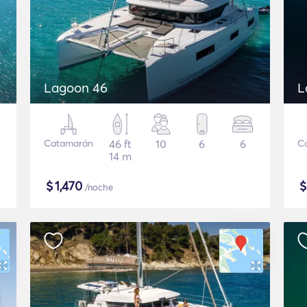
Lagoon 46
L
Catamarán
46 ft
10
6
6
C
14 m
$
1,470
/noche