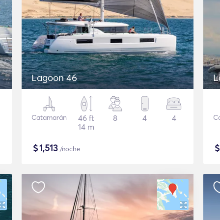
Lagoon 46
L
Catamarán
46 ft
8
4
4
C
14 m
$
1,513
/noche