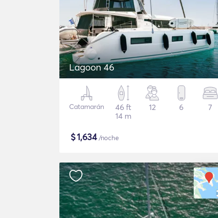
Lagoon 46
Catamarán
46 ft
12
6
7
14 m
$
1,634
/noche