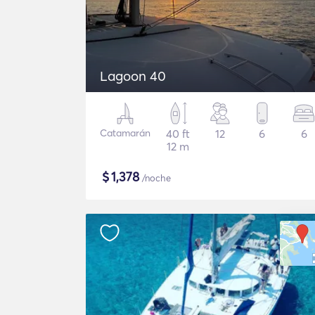
Lagoon 40
Catamarán
40 ft
12
6
6
12 m
$
1,378
/noche