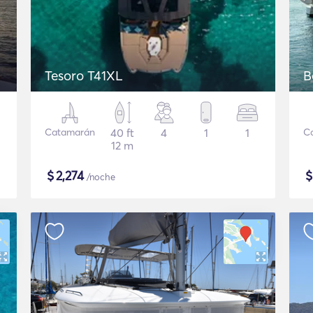
Tesoro T41XL
B
Catamarán
40 ft
4
1
1
C
12 m
$
2,274
/noche