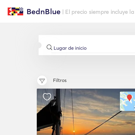
BednBlue
| El precio siempre incluye la
Filtros