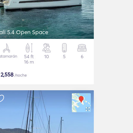
ali 5.4 Open Space
atamarán
54 ft
10
5
6
16 m
$
2,558
/noche