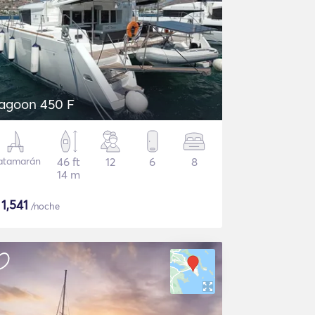
agoon 450 F
atamarán
46 ft
12
6
8
14 m
$
1,541
/noche