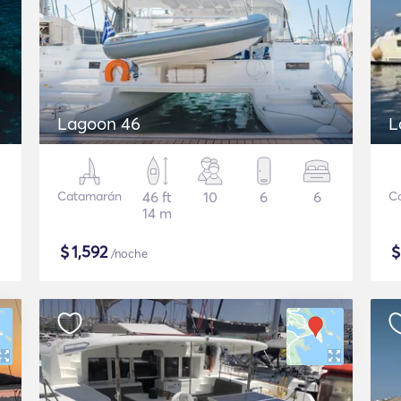
Lagoon 46
L
Catamarán
46 ft
10
6
6
C
14 m
$
1,592
/noche