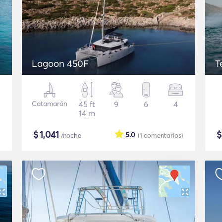
Lagoon 450F
T
Catamarán
45 ft
9
6
4
14 m
$
1,041
5.0
/noche
(1
comentarios
)