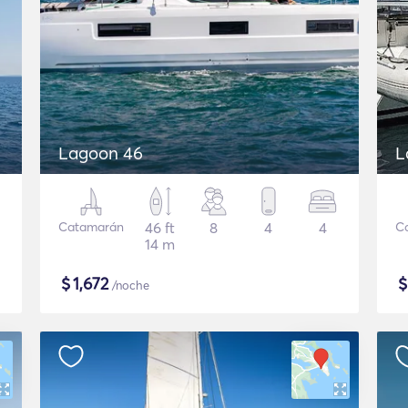
Lagoon 46
L
Catamarán
46 ft
8
4
4
C
14 m
$
1,672
/noche