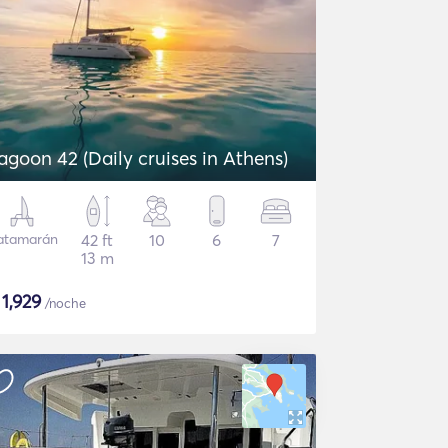
agoon 42 (Daily cruises in Athens)
atamarán
42 ft
10
6
7
13 m
$
1,929
/noche