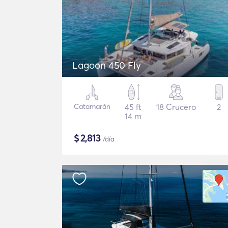
Lagoon 450 Fly
Catamarán
45 ft
18 Crucero
2
14 m
$
2,813
/día