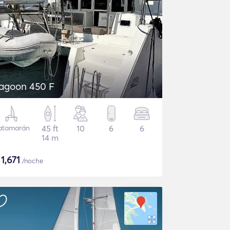
agoon 450 F
atamarán
45 ft
10
6
6
14 m
$
1,671
/noche