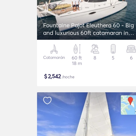
Fountaine Pajot Eleuthera 60 - Big
and luxurious 60ft catamaran in
Greece!
Catamarán
60 ft
8
5
6
18 m
$
2,542
/noche