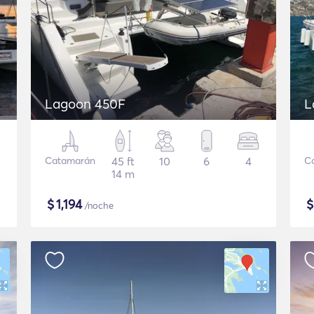
Lagoon 450F
L
Catamarán
45 ft
10
6
4
C
14 m
$
1,194
/noche