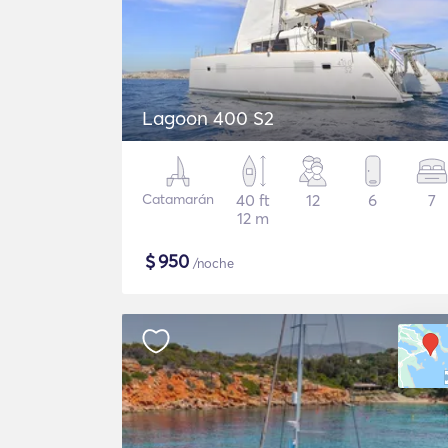
Lagoon 400 S2
Catamarán
40 ft
12
6
7
12 m
$
950
/noche