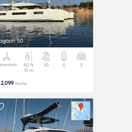
agoon 50
atamarán
50 ft
10
5
5
15 m
$
2,099
/noche