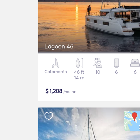
Lagoon 46
Catamarán
46 ft
10
6
6
14 m
$
1,208
/noche