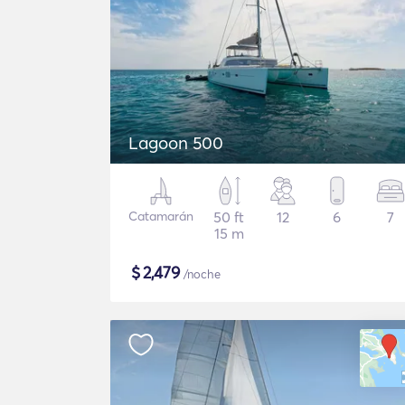
Lagoon 500
Catamarán
50 ft
12
6
7
15 m
$
2,479
/noche