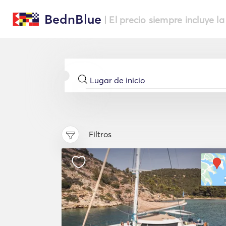
BednBlue
| El precio siempre incluye la
Filtros