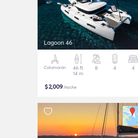
Lagoon 46
Catamarán
46 ft
8
4
4
14 m
$
2,009
/noche