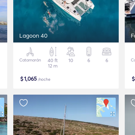
Lagoon 40
F
Catamarán
40 ft
10
6
6
C
12 m
$
1,065
/noche