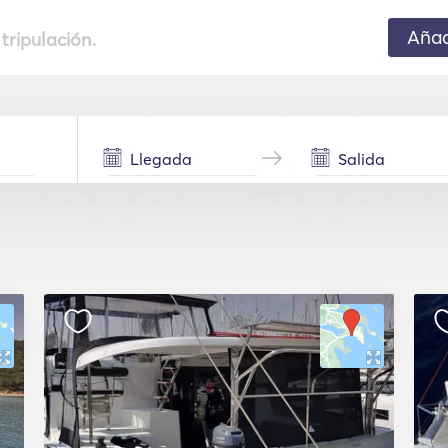
Añad
 tripulación.