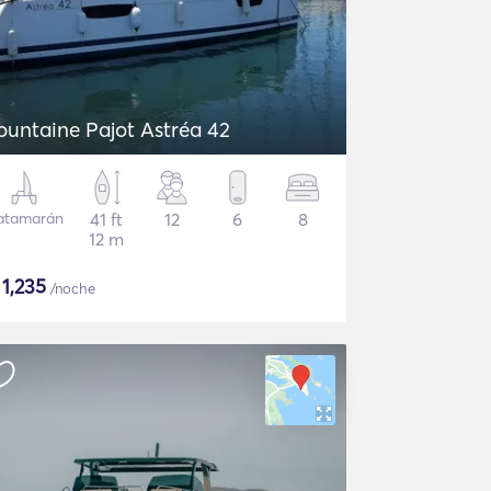
ountaine Pajot Astréa 42
atamarán
41 ft
12
6
8
12 m
$
1,235
/noche