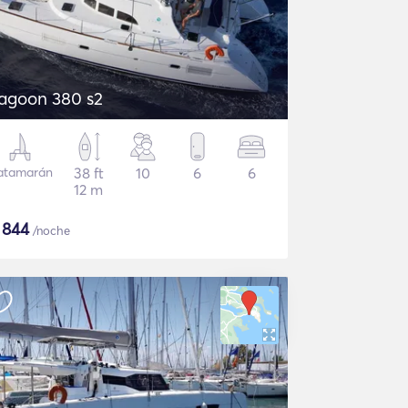
agoon 380 s2
atamarán
38 ft
10
6
6
12 m
$
844
/noche