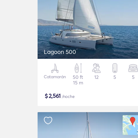
Lagoon 500
Catamarán
50 ft
12
5
5
15 m
$
2,561
/noche