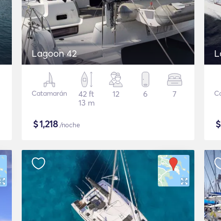
Lagoon 42
L
Catamarán
42 ft
12
6
7
C
13 m
$
1,218
/noche