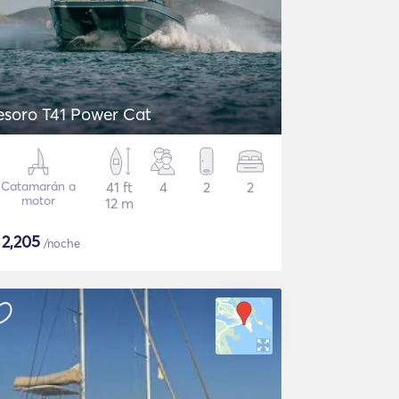
esoro T41 Power Cat
Catamarán a
41 ft
4
2
2
motor
12 m
$
2,205
/noche