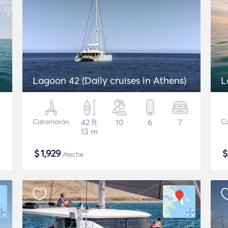
Lagoon 42 (Daily cruises in Athens)
L
Catamarán
42 ft
10
6
7
C
13 m
$
1,929
/noche