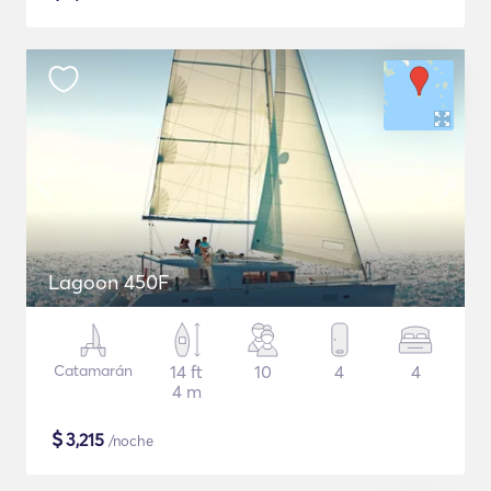
Lagoon 450F
Catamarán
14 ft
10
4
4
4 m
$
3,215
/noche