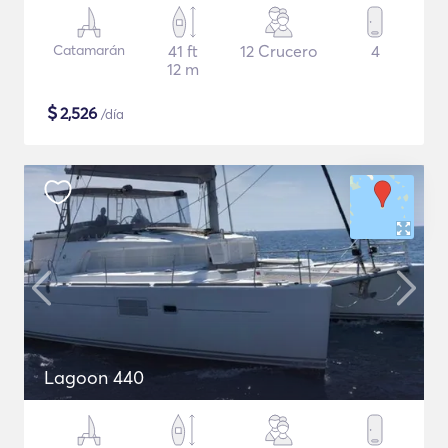
Catamarán
41 ft
12 Crucero
4
12 m
$
2,526
/día
Lagoon 440