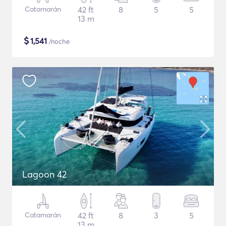
Catamarán
42 ft
8
5
5
13 m
$
1,541
/noche
Lagoon 42
Catamarán
42 ft
8
3
5
13 m