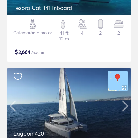
Tesoro Cat T41 Inboard
Catamarán a motor
41 ft
4
2
2
12 m
$
2,664
/noche
Lagoon 420