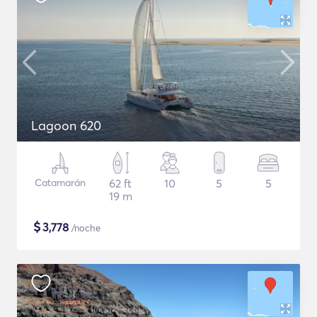
Lagoon 620
Catamarán
62 ft
10
5
5
19 m
$
3,778
/noche