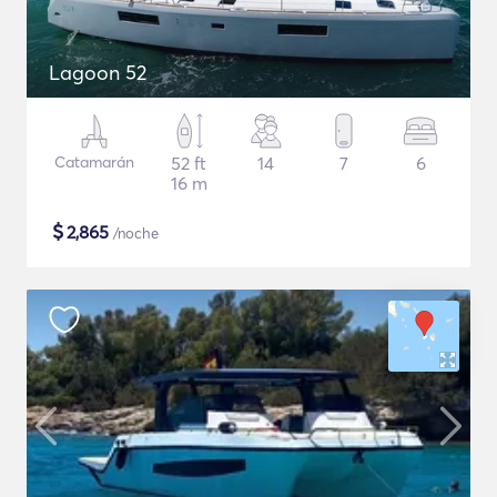
Lagoon 52
Catamarán
52 ft
14
7
6
16 m
$
2,865
/noche