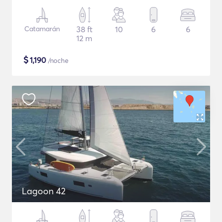
Catamarán
38 ft
10
6
6
12 m
$
1,190
/noche
Lagoon 42