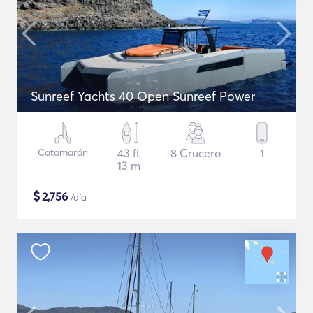
Sunreef Yachts 40 Open Sunreef Power
Catamarán
43 ft
8 Crucero
1
13 m
$
2,756
/día