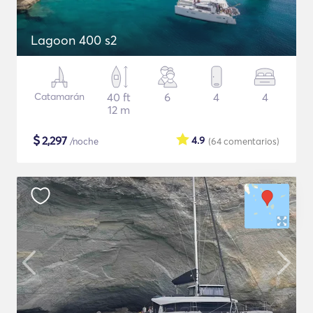
Lagoon 400 s2
Catamarán
40 ft
6
4
4
12 m
$
2,297
4.9
/noche
(64
comentarios
)