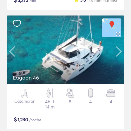
$
3,273
5.0
/día
(38
comentarios
)
Lagoon 46
Catamarán
46 ft
8
4
4
14 m
$
1,230
/noche