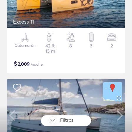
Excess 11
Catamarán
42 ft
8
3
2
13 m
$
2,009
/noche
Filtros