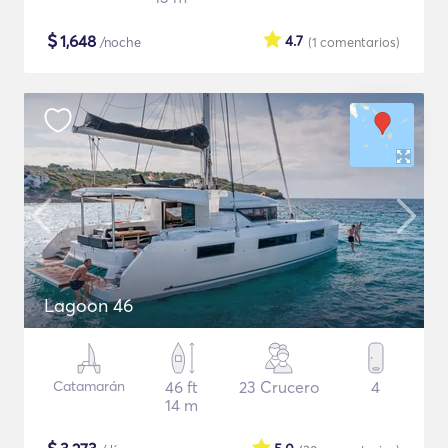
$
1,648
4.7
/noche
(1
comentarios
)
Lagoon 46
Catamarán
46 ft
23 Crucero
4
14 m