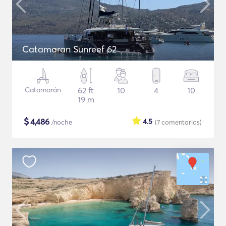
Catamaran Sunreef 62
Catamarán
62 ft
10
4
10
19 m
$
4,486
4.5
/noche
(7
comentarios
)