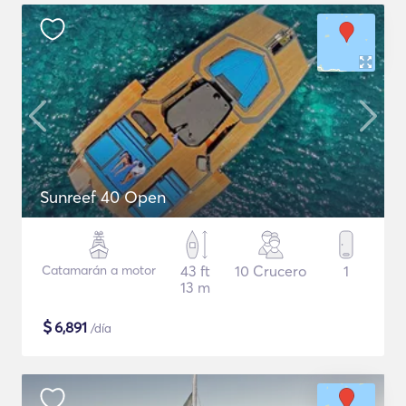
Sunreef 40 Open
Catamarán a motor
43 ft
10 Crucero
1
13 m
$
6,891
/día