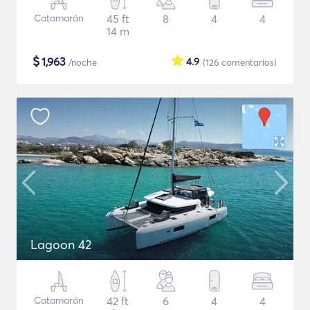
Catamarán
45 ft
8
4
4
14 m
$
1,963
4.9
/noche
(126
comentarios
)
Lagoon 42
Catamarán
42 ft
6
4
4