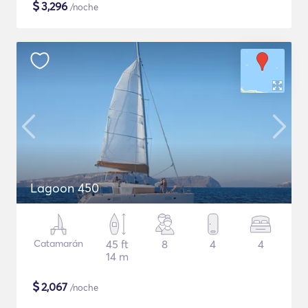
$
3,296
/noche
Lagoon 450
Catamarán
45 ft
8
4
4
14 m
$
2,067
/noche