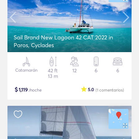
Sail Brand New Lagoon 42 CAT 2022 in
Paros, Cyclades
Catamarán
42 ft
12
6
6
13 m
$
1,119
5.0
/noche
(1
comentarios
)