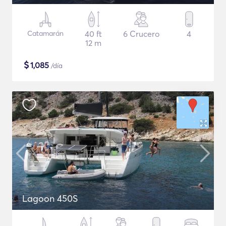
Catamarán
40 ft
6 Crucero
4
12 m
$
1,085
/día
Lagoon 450S