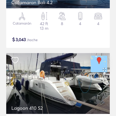
Catamaran Bali 4.2
Catamarán
42 ft
8
4
4
13 m
$
3,043
/noche
Lagoon 410 S2