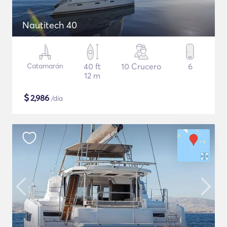
Nautitech 40
Catamarán
40 ft
10 Crucero
6
12 m
$
2,986
/día