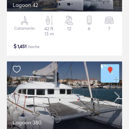
Lagoon 42
Catamarán
42 ft
12
6
7
13 m
$
1,451
/noche
Lagoon 380