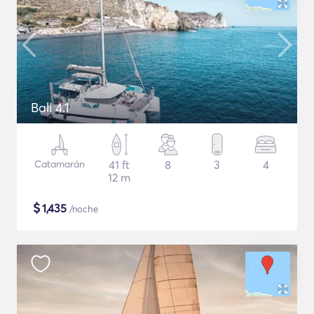
Bali 4.1
Catamarán
41 ft
8
3
4
12 m
$
1,435
/noche