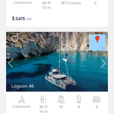
Catamarán
44 ft
18 Crucero
2
13 m
$
3,675
/día
Lagoon 46
Catamarán
46 ft
10
4
4
14 m