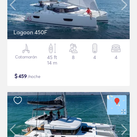
Lagoon 450F
Catamarán
45 ft
8
4
4
14 m
$
459
/noche