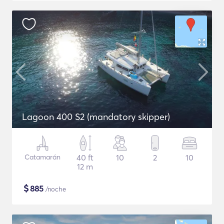
Lagoon 400 S2 (mandatory skipper)
Catamarán
40 ft
10
2
10
12 m
$
885
/noche