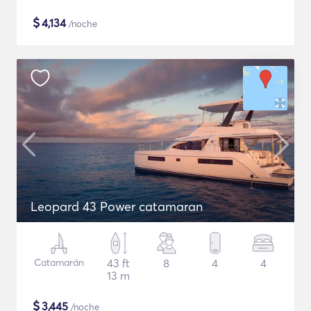
$
4,134
/noche
Leopard 43 Power catamaran
Catamarán
43 ft
8
4
4
13 m
$
3,445
/noche