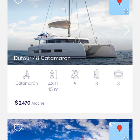
Dufour 48 Catamaran
Catamarán
48 ft
6
3
3
15 m
$
2,470
/noche