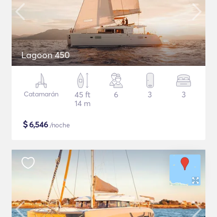
Lagoon 450
Catamarán
45 ft
6
3
3
14 m
$
6,546
/noche