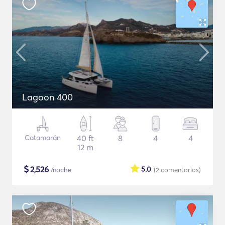
Lagoon 400
Catamarán
40 ft
8
4
4
12 m
$
2,526
5.0
/noche
(2
comentarios
)