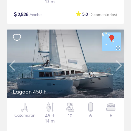
13 m
$
2,526
5.0
/noche
(2
comentarios
)
Lagoon 450 F
Catamarán
45 ft
10
6
6
14 m