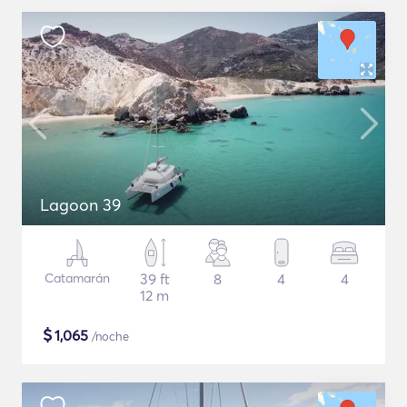
Lagoon 39
Catamarán
39 ft
8
4
4
12 m
$
1,065
/noche