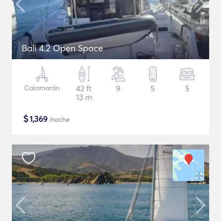
Bali 4.2 Open Space
Catamarán
42 ft
9
5
5
13 m
$
1,369
/noche