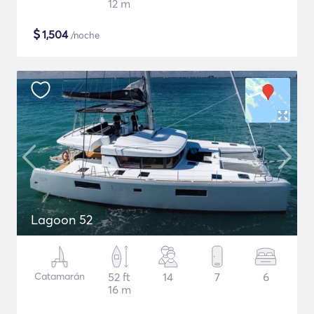
12 m
$
1,504
/noche
Lagoon 52
Catamarán
52 ft
14
7
6
16 m