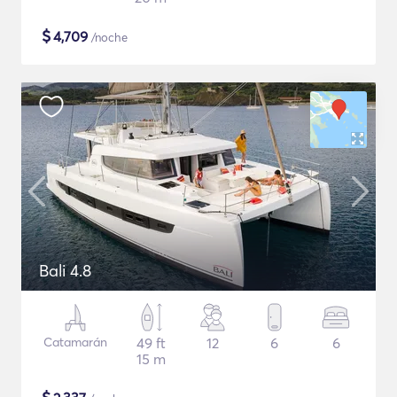
$
4,709
/noche
Bali 4.8
Catamarán
49 ft
12
6
6
15 m