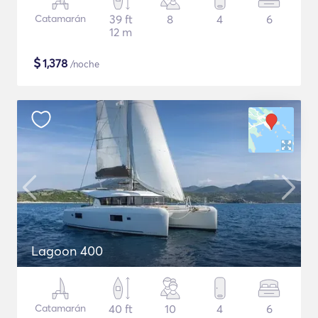
Catamarán
39 ft
8
4
6
12 m
$
1,378
/noche
Lagoon 400
Catamarán
40 ft
10
4
6