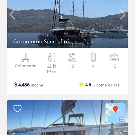
Catamaran Sunreef 62
Catamarán
62 ft
10
4
10
19 m
$
4,486
4.5
/noche
(7
comentarios
)