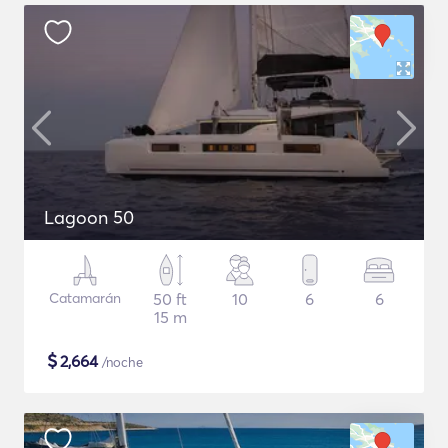
Lagoon 50
Catamarán
50 ft
10
6
6
15 m
$
2,664
/noche