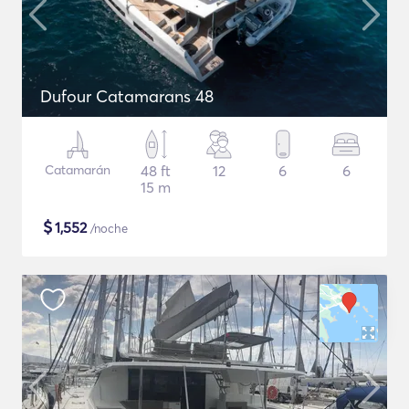
Dufour Catamarans 48
Catamarán
48 ft
12
6
6
15 m
$
1,552
/noche