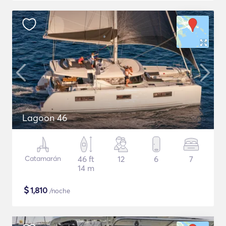
Lagoon 46
Catamarán
46 ft
12
6
7
14 m
$
1,810
/noche