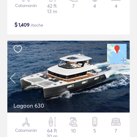
Catamarán
42 ft
7
4
4
13 m
$
1,409
/noche
Lagoon 630
Catamarán
64 ft
10
5
7
20 m