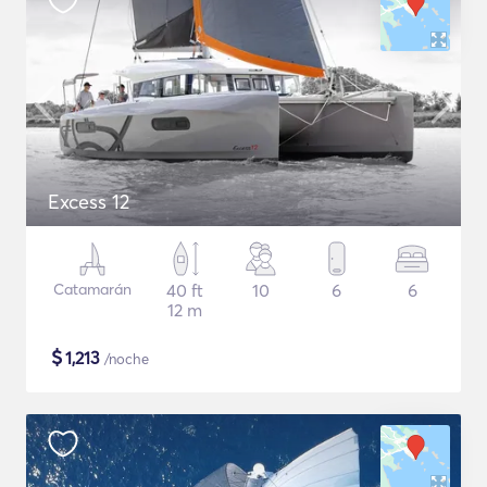
Excess 12
Catamarán
40 ft
10
6
6
12 m
$
1,213
/noche