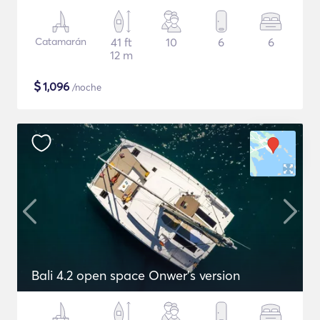
Catamarán
41 ft
10
6
6
12 m
$
1,096
/noche
Bali 4.2 open space Onwer's version