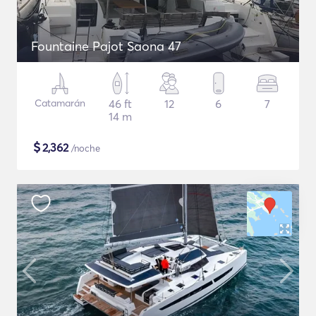
Fountaine Pajot Saona 47
Catamarán
46 ft
12
6
7
14 m
$
2,362
/noche