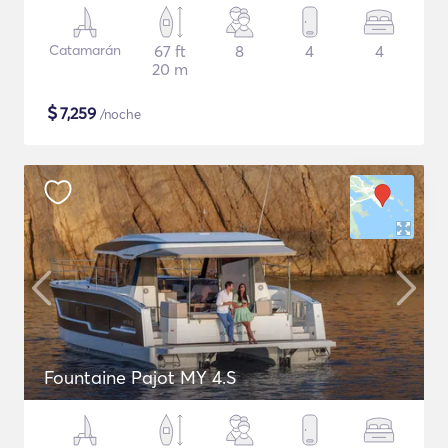
Catamarán
67 ft
8
4
4
20 m
$
7,259
/noche
Fountaine Pajot MY 4.S