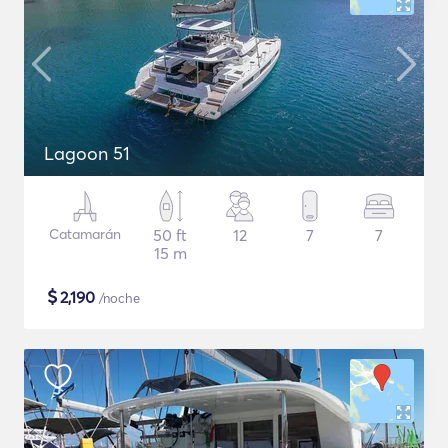
Lagoon 51
Catamarán
50 ft
12
7
7
15 m
$
2,190
/noche