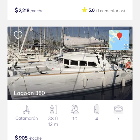
$
2,218
5.0
/noche
(1
comentarios
)
Lagoon 380
Catamarán
38 ft
10
4
7
12 m
$
905
/noche