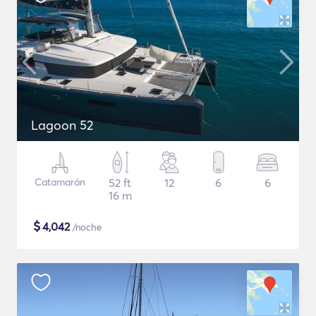
Lagoon 52
Catamarán
52 ft
12
6
6
16 m
$
4,042
/noche