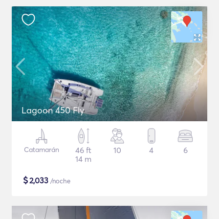
Lagoon 450 Fly
Catamarán
46 ft
10
4
6
14 m
$
2,033
/noche