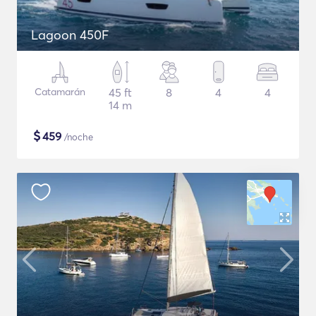
Lagoon 450F
Catamarán
45 ft
8
4
4
14 m
$
459
/noche