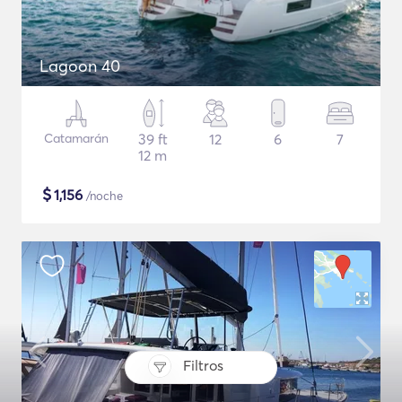
Lagoon 40
Catamarán
39 ft
12
6
7
12 m
$
1,156
/noche
Filtros