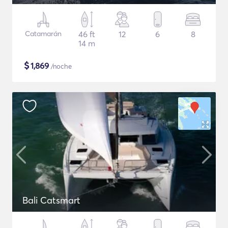
Catamarán
46 ft
12
6
8
14 m
$
1,869
/noche
Bali Catsmart