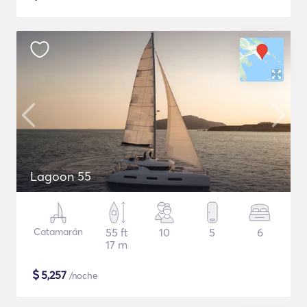
Lagoon 55
Catamarán
55 ft
10
5
6
17 m
$
5,257
/noche