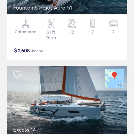
Fountaine Pajot Aura 51
Catamarán
51 ft
12
7
7
16 m
$
2,608
/noche
Excess 14