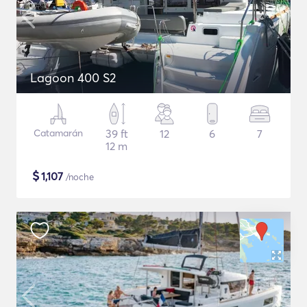
Lagoon 400 S2
Catamarán
39 ft
12
6
7
12 m
$
1,107
/noche