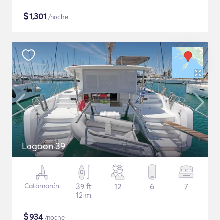
$
1,301
/noche
Lagoon 39
Catamarán
39 ft
12
6
7
12 m
$
934
/noche