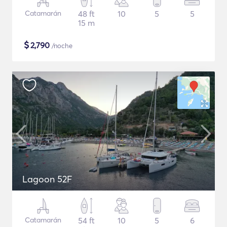
Catamarán
48 ft
10
5
5
15 m
$
2,790
/noche
Lagoon 52F
Catamarán
54 ft
10
5
6