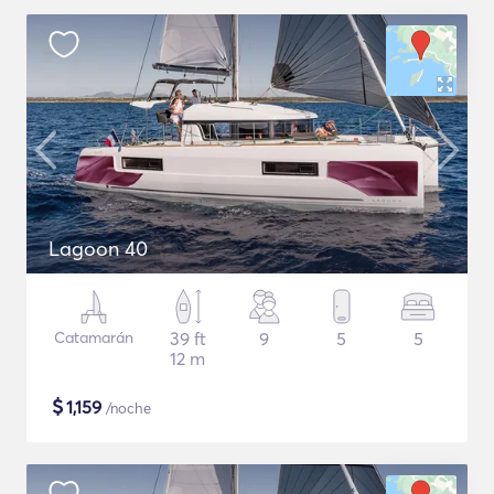
Lagoon 40
Catamarán
39 ft
9
5
5
12 m
$
1,159
/noche