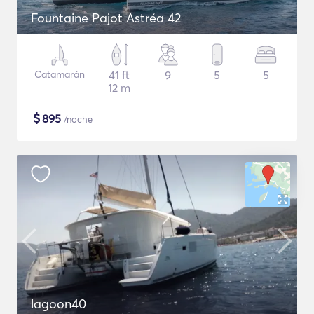
Fountaine Pajot Astréa 42
Catamarán
41 ft
9
5
5
12 m
$
895
/noche
lagoon40