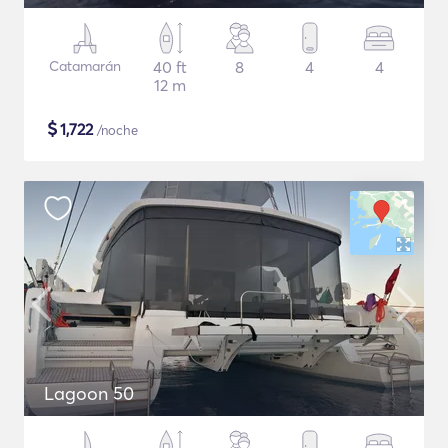
Catamarán
40 ft
8
4
4
12 m
$
1,722
/noche
Lagoon 50