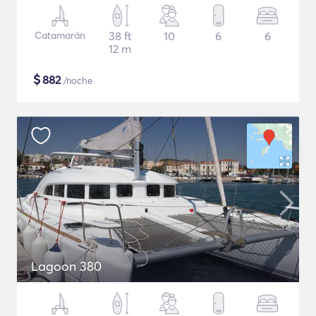
Catamarán
38 ft
10
6
6
12 m
$
882
/noche
Lagoon 380