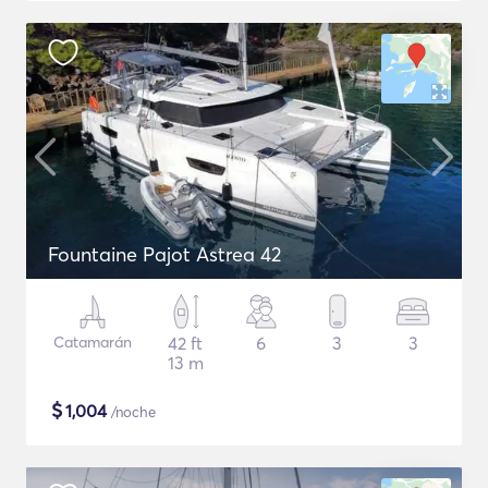
Fountaine Pajot Astrea 42
Catamarán
42 ft
6
3
3
13 m
$
1,004
/noche