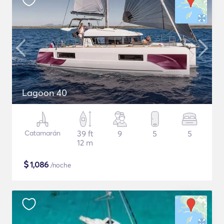
Lagoon 40
Catamarán
39 ft
9
5
5
12 m
$
1,086
/noche