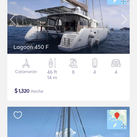
Lagoon 450 F
Catamarán
46 ft
8
4
4
14 m
$
1,320
/noche