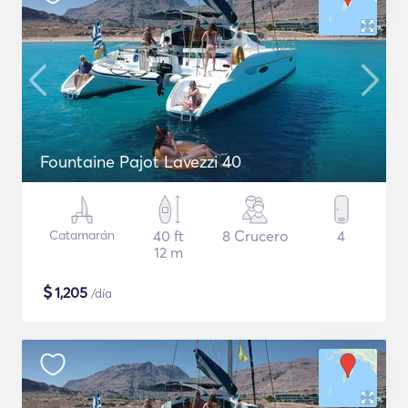
Fountaine Pajot Lavezzi 40
Catamarán
40 ft
8 Crucero
4
12 m
$
1,205
/día