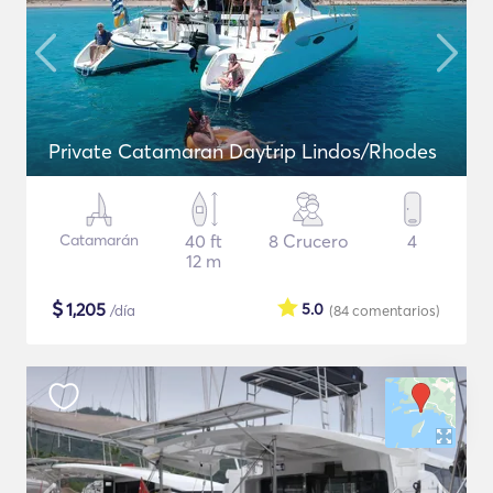
Private Catamaran Daytrip Lindos/Rhodes
Catamarán
40 ft
8 Crucero
4
12 m
$
1,205
5.0
/día
(84
comentarios
)