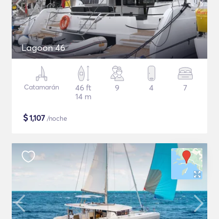
Lagoon 46
Catamarán
46 ft
9
4
7
14 m
$
1,107
/noche