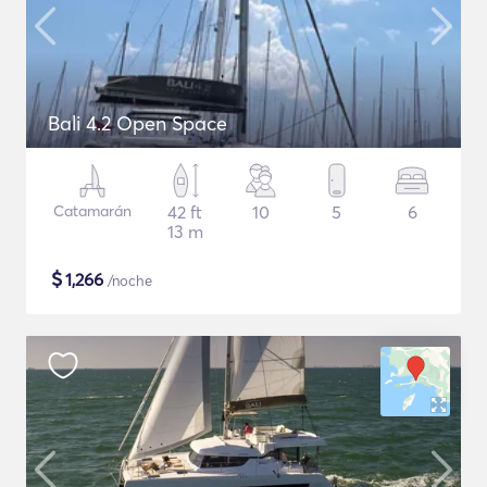
Bali 4.2 Open Space
Catamarán
42 ft
10
5
6
13 m
$
1,266
/noche