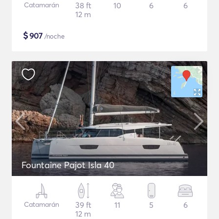
Catamarán
38 ft
10
6
6
12 m
$
907
/noche
Fountaine Pajot Isla 40
Catamarán
39 ft
11
5
6
12 m