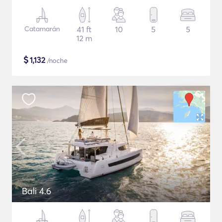
Catamarán
41 ft
10
5
5
12 m
$
1,132
/noche
Bali 4.6