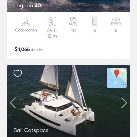
Lagoon 40
Catamarán
39 ft
10
6
6
12 m
$
1,066
/noche
Bali Catspace