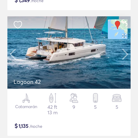
$
1,349
/noche
Lagoon 42
Catamarán
42 ft
9
5
5
13 m
$
1,135
/noche