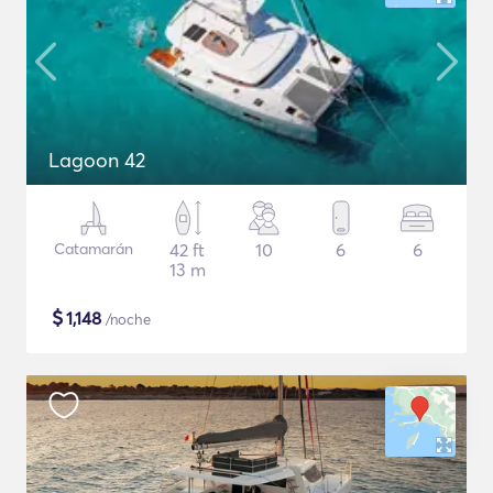
Lagoon 42
Catamarán
42 ft
10
6
6
13 m
$
1,148
/noche