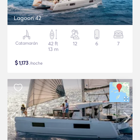
Lagoon 42
Catamarán
42 ft
12
6
7
13 m
$
1,173
/noche