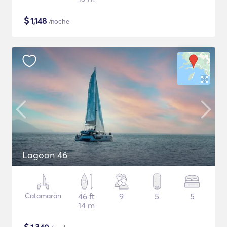
$
1,148
/noche
Lagoon 46
Catamarán
46 ft
9
5
5
14 m