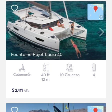
Fountaine Pajot Lucia 40
Catamarán
40 ft
10 Crucero
4
12 m
$
2,411
/día