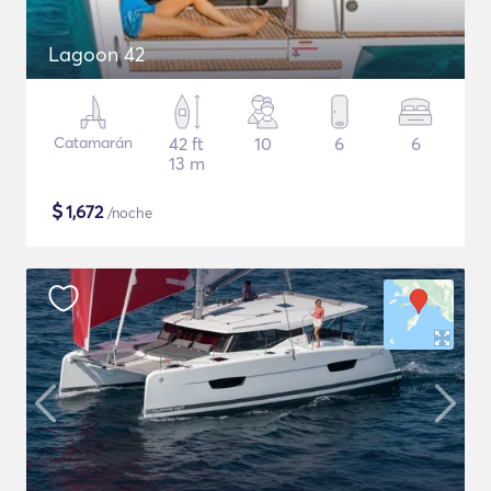
Lagoon 42
Catamarán
42 ft
10
6
6
13 m
$
1,672
/noche