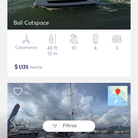
Bali Catspace
Catamarán
40 ft
10
4
5
12 m
$
1,135
/noche
Filtros