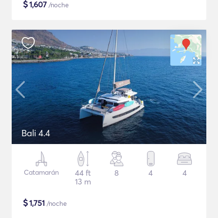
$
1,607
/noche
Bali 4.4
Catamarán
44 ft
8
4
4
13 m
$
1,751
/noche