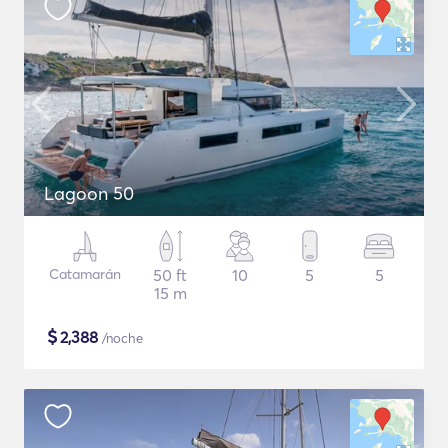
Lagoon 50
Catamarán
50 ft
10
5
5
15 m
$
2,388
/noche