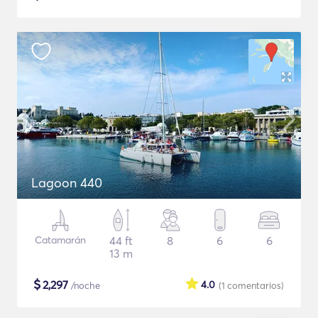
Lagoon 440
Catamarán
44 ft
8
6
6
13 m
$
2,297
4.0
/noche
(1
comentarios
)