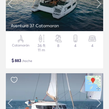
Aventura 37 Catamaran
Catamarán
36 ft
8
4
4
11 m
$
883
/noche