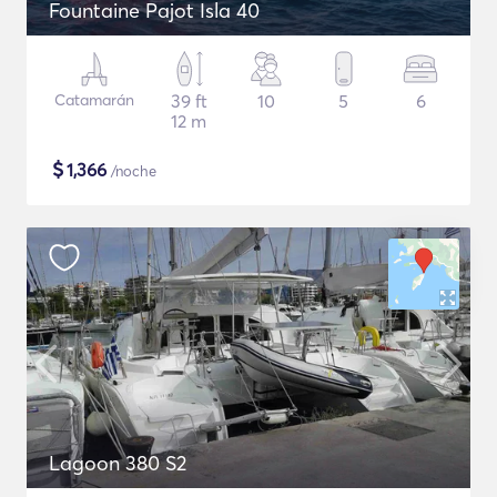
Fountaine Pajot Isla 40
Catamarán
39 ft
10
5
6
12 m
$
1,366
/noche
Lagoon 380 S2