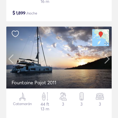
16 m
$
1,899
/noche
Fountaine Pajot 2011
Catamarán
44 ft
3
3
3
13 m