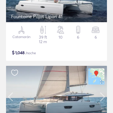
Fountaine Pajot Lipari 41
Catamarán
39 ft
10
6
6
12 m
$
1,048
/noche