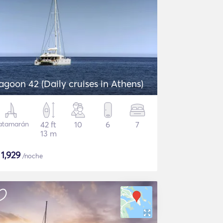
agoon 42 (Daily cruises in Athens)
atamarán
42 ft
10
6
7
13 m
$
1,929
/noche