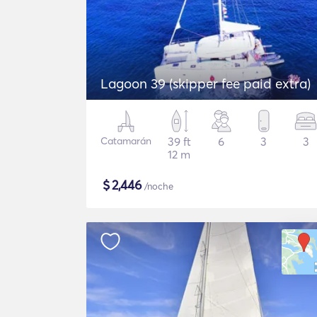
Lagoon 39 (skipper fee paid extra)
Catamarán
39 ft
6
3
3
12 m
$
2,446
/noche