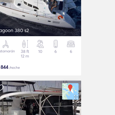
agoon 380 s2
atamarán
38 ft
10
6
6
12 m
$
844
/noche