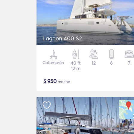
Lagoon 400 S2
Catamarán
40 ft
12
6
7
12 m
$
950
/noche