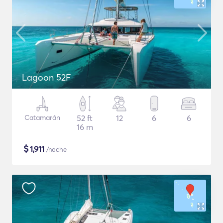
Lagoon 52F
Catamarán
52 ft
12
6
6
16 m
$
1,911
/noche