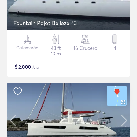
Fountain Pajot Belieze 43
Catamarán
43 ft
16 Crucero
4
13 m
$
2,000
/día