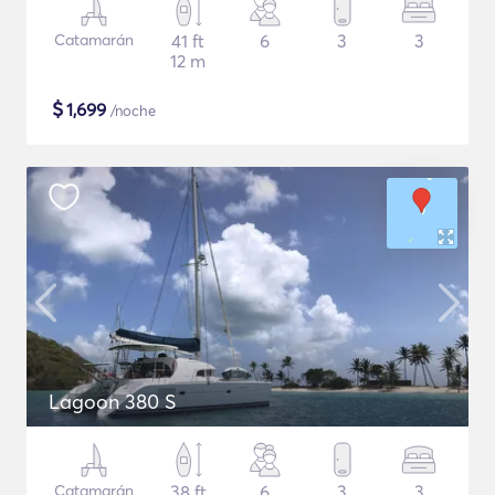
Catamarán
41 ft
6
3
3
12 m
$
1,699
/noche
Lagoon 380 S
Catamarán
38 ft
6
3
3