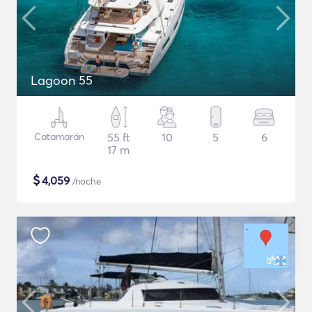
Lagoon 55
Catamarán
55 ft
10
5
6
17 m
$
4,059
/noche