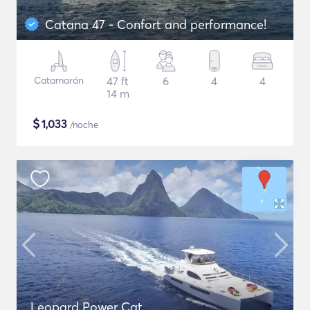
Catana 47 - Confort and performance!
Catamarán
47 ft
6
4
4
14 m
$
1,033
/noche
Leopard Power Cat