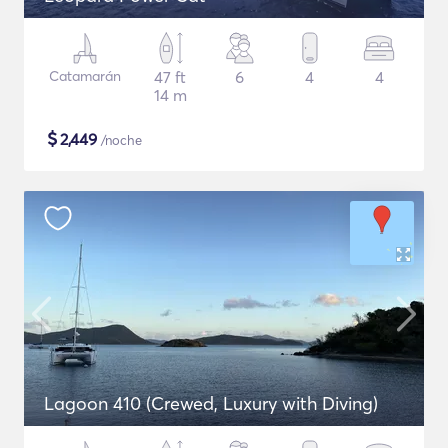
Catamarán
47 ft
6
4
4
14 m
$
2,449
/noche
Lagoon 410 (Crewed, Luxury with Diving)