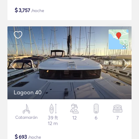
$
3,757
/noche
Lagoon 40
Catamarán
39 ft
12
6
7
12 m
$
693
/noche