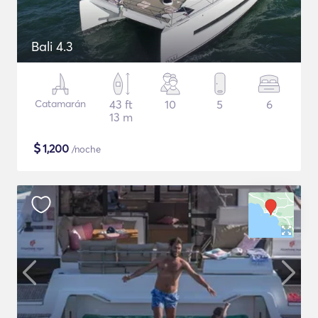
Bali 4.3
Catamarán
43 ft
10
5
6
13 m
$
1,200
/noche