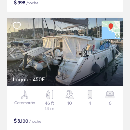
$
998
/noche
Lagoon 450F
Catamarán
46 ft
10
4
6
14 m
$
3,100
/noche