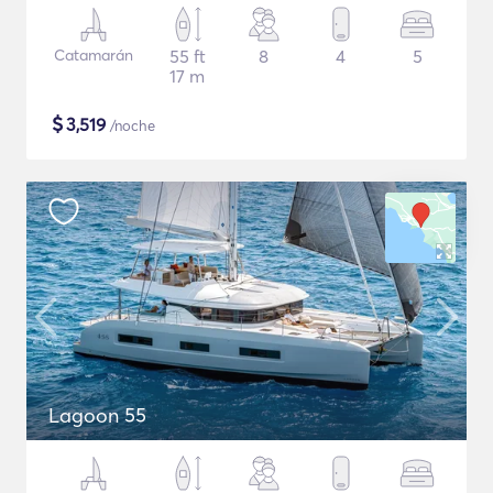
Catamarán
55 ft
8
4
5
17 m
$
3,519
/noche
Lagoon 55