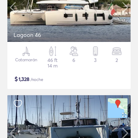
Lagoon 46
Catamarán
46 ft
6
3
2
14 m
$
1,328
/noche