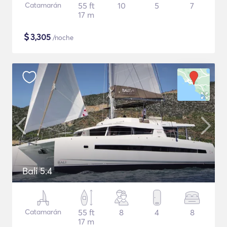
Catamarán
55 ft
10
5
7
17 m
$
3,305
/noche
Bali 5.4
Catamarán
55 ft
8
4
8
17 m