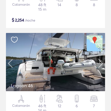
Catamarán
48 ft
14
8
8
15 m
$
2,254
/noche
Lagoon 46
Catamarán
46 ft
12
6
7
14 m