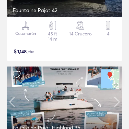
Fountaine Pajot 42
Catamarán
45 ft
14 Crucero
4
14 m
$
1,148
/día
Fountaine Pajot Highland 35