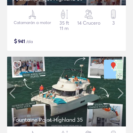
Catamarán a motor
35 ft
14 Crucero
3
11 m
$
941
/día
Fountaine Pajot Highland 35