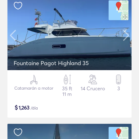
Fountaine Pagot Highland 35
Catamarán a motor
35 ft
14 Crucero
3
11 m
$
1,263
/día