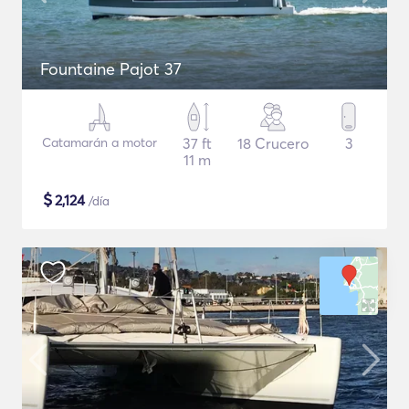
Fountaine Pajot 37
Catamarán a motor
37 ft
18 Crucero
3
11 m
$
2,124
/día