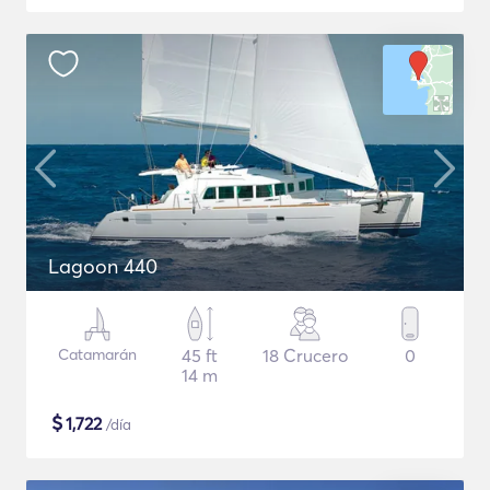
Lagoon 440
Catamarán
45 ft
18 Crucero
0
14 m
$
1,722
/día