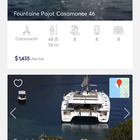
Fountaine Pajot Casamance 46
Catamarán
46 ft
8
4
8
14 m
$
1,435
/noche