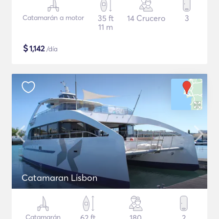
Catamarán a motor
35 ft
14 Crucero
3
11 m
$
1,142
/día
Catamaran Lisbon
Catamarán
62 ft
180
2