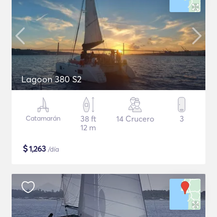
Lagoon 380 S2
Catamarán
38 ft
14 Crucero
3
12 m
$
1,263
/día