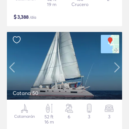
19 m
Crucero
$
3,388
/día
Catana 50
Catamarán
52 ft
6
3
3
16 m