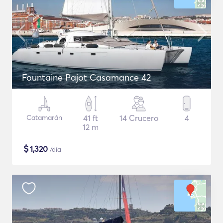
Fountaine Pajot Casamance 42
Catamarán
41 ft
14 Crucero
4
12 m
$
1,320
/día