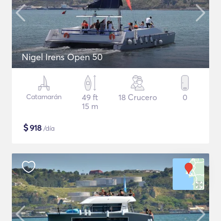
Nigel Irens Open 50
Catamarán
49 ft
18 Crucero
0
15 m
$
918
/día