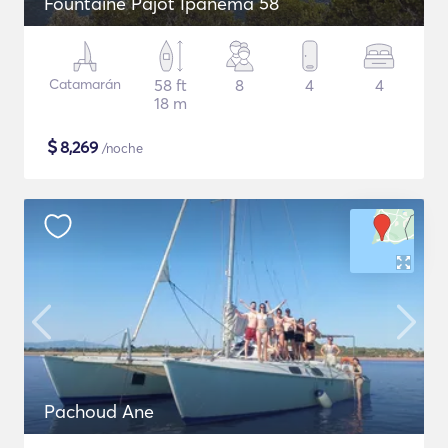
Fountaine Pajot Ipanema 58
Catamarán
58 ft
8
4
4
18 m
$
8,269
/noche
Pachoud Ane