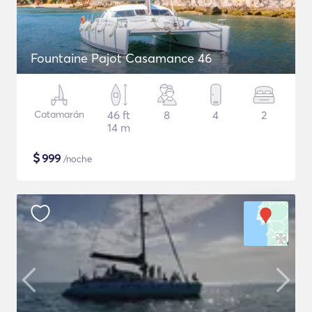
Fountaine Pajot Casamance 46
Catamarán
46 ft
8
4
2
14 m
$
999
/noche