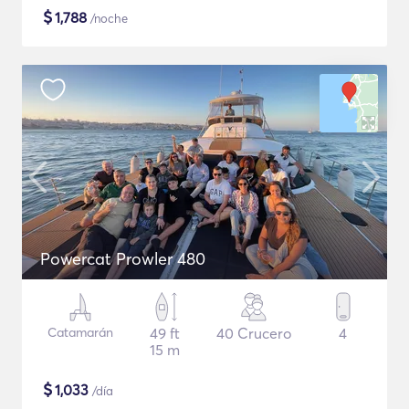
$
1,788
/noche
Powercat Prowler 480
Catamarán
49 ft
40 Crucero
4
15 m
$
1,033
/día