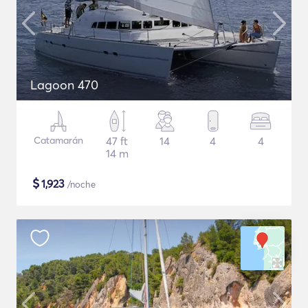
Lagoon 470
Catamarán
47 ft
14
4
4
14 m
$
1,923
/noche