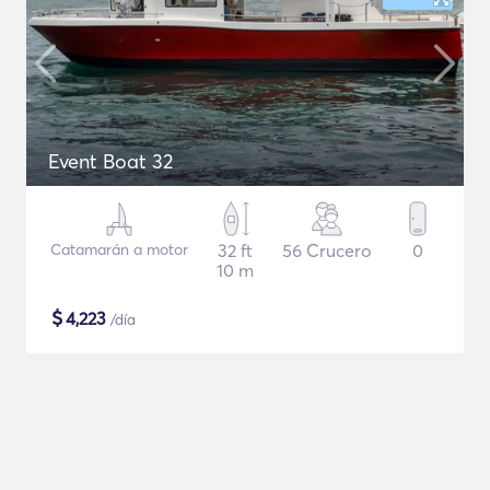
Event Boat 32
Catamarán a motor
32 ft
56 Crucero
0
10 m
$
4,223
/día