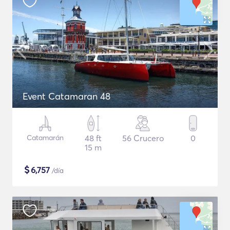
Event Catamaran 48
Catamarán
48 ft
56 Crucero
0
15 m
$
6,757
/día