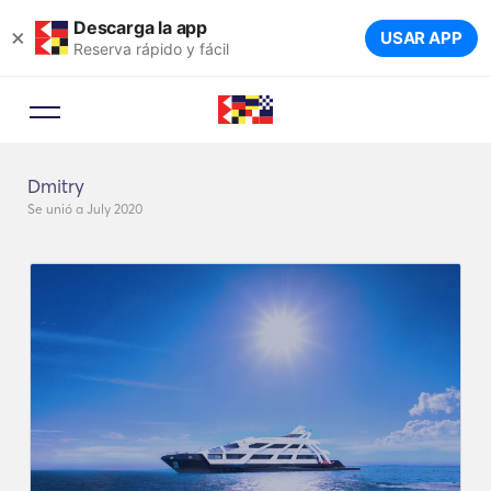
Descarga la app
×
USAR APP
Reserva rápido y fácil
Dmitry
Se unió a July 2020