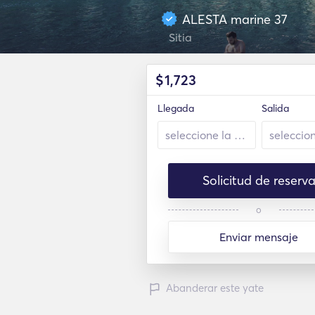
ALESTA marine 37
Sitia
$
1,723
Llegada
Salida
Solicitud de reserv
o
Enviar mensaje
Abanderar este yate