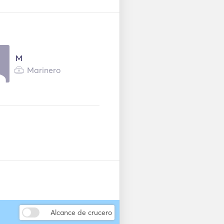
Conexión USB
Tubos hinchables /
Donuts
M
kel
Kayak
Marinero
Seabob
Guardabarros
Alcance de crucero