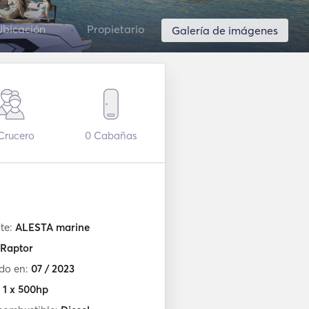
Ubicación
Propietario
Galería de imágenes
Crucero
0
Cabañas
te:
ALESTA marine
Raptor
do en:
07 / 2023
:
1 x 500hp