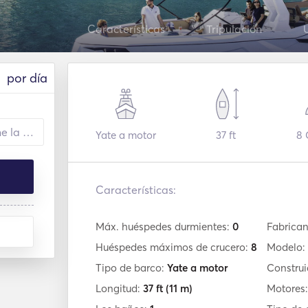
Características
Tripulación
por día
Yate a motor
37 ft
8
a
Características:
Máx. huéspedes durmientes:
0
Fabrican
Huéspedes máximos de crucero:
8
Modelo:
Tipo de barco:
Yate a motor
Construi
Longitud:
37 ft
(11 m)
Motores