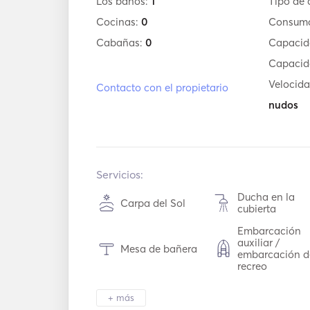
Los baños:
1
Tipo de 
Cocinas:
0
Consum
Cabañas:
0
Capacid
Capacid
Velocid
Contacto con el propietario
nudos
Servicios:
Ducha en la
Carpa del Sol
cubierta
Embarcación
auxiliar /
Mesa de bañera
embarcación d
recreo
Luz de antorcha
Inodoro eléctri
+ más