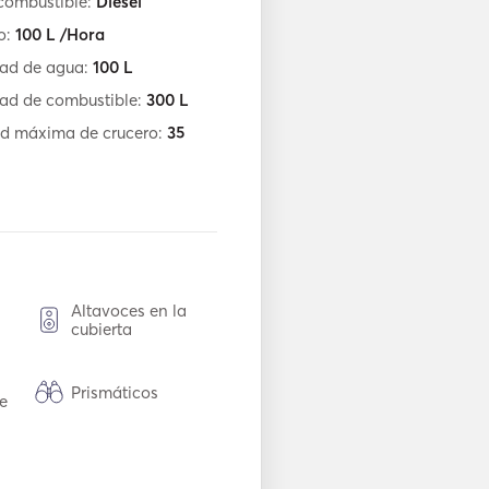
combustible:
Diesel
o:
100
L /Hora
ad de agua:
100
L
ad de combustible:
300
L
ad máxima de crucero:
35
Altavoces en la
cubierta
Prismáticos
e
co
Congelador