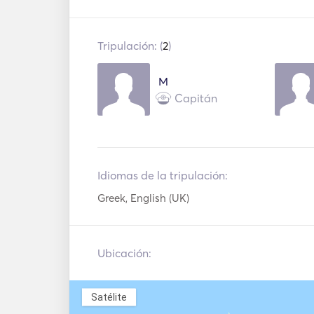
Cubiertos / Vasos /
WiFi
Platos
Reproductor Mp3 /
Tripulación: (
2
)
Jetski
Radio / CD
M
Wakeboard
Equipo de snor
Capitán
Tablero de pádel
Flyboard
Esquí acuático
Ancla eléctrica
Extintores
Chalecos
Idiomas de la tripulación:
portátiles
salvavidas
Greek, English (UK)
Ubicación:
Satélite