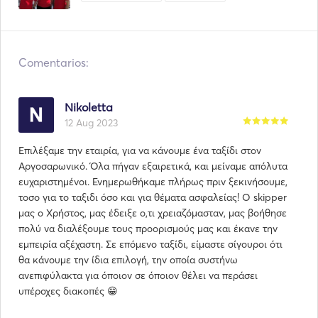
Comentarios:
Nikoletta
12 Aug 2023
Επιλέξαμε την εταιρία, για να κάνουμε ένα ταξίδι στον
Αργοσαρωνικό. Όλα πήγαν εξαιρετικά, και μείναμε απόλυτα
ευχαριστημένοι. Ενημερωθήκαμε πλήρως πριν ξεκινήσουμε,
τοσο για το ταξιδι όσο και για θέματα ασφαλείας! Ο skipper
μας ο Χρήστος, μας έδειξε ο,τι χρειαζόμασταν, μας βοήθησε
πολύ να διαλέξουμε τους προορισμούς μας και έκανε την
εμπειρία αξέχαστη. Σε επόμενο ταξίδι, είμαστε σίγουροι ότι
θα κάνουμε την ίδια επιλογή, την οποία συστήνω
ανεπιφύλακτα για όποιον σε όποιον θέλει να περάσει
υπέροχες διακοπές 😁