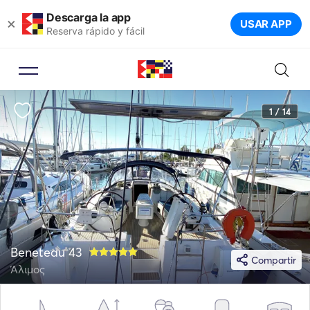
Descarga la app
×
USAR APP
Reserva rápido y fácil
1 / 14
Beneteau 43
Compartir
Άλιμος