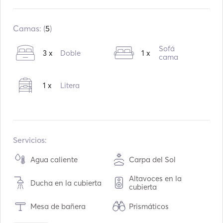
Construido en:
01 / 2010
Motores:
1
Camas: (
5
)
Tipo de combustible:
Diesel
Sofá
3 x
Doble
1 x
Consumo:
5
L /Hora
cama
Capacidad de agua:
360
L
1 x
Litera
Capacidad de combustible:
200
L
Velocidad máxima de crucero:
7
nudos
Servicios:
Agua caliente
Carpa del Sol
Altavoces en la
Ducha en la cubierta
cubierta
Mesa de bañera
Prismáticos