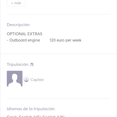
Luz de antorcha
Nevera
+ más
Cubiertos / Vasos /
Horno
Platos
Descripción:  
Placas calientes
Conexión Auxiliar
OPTIONAL EXTRAS

Reproductor Mp3 /
Conexión USB
- Outboard engine	 120 euro per week
Radio / CD
Tripulación: (
1
)
Capitán
Idiomas de la tripulación: