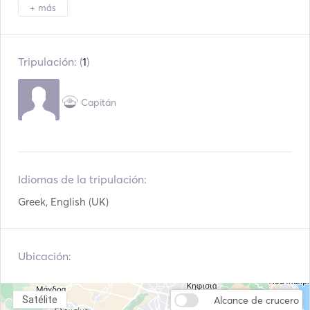
Altavoces en la
Mesa de bañera
+ más
cubierta
Embarcación auxiliar /
Prismáticos
embarcación de recreo
Tripulación: (
1
)
Luz de antorcha
Inodoro eléctrico
Capitán
Congelador
Nevera
Cubiertos / Vasos /
Horno
Platos
Cafetera
TV
Idiomas de la tripulación:
Reproductor Mp3 /
Conexión USB
Greek, English (UK)
Radio / CD
Reproductor de DVD
Tablero de pádel
Ubicación:
Equipo de snorkel
Barco de vela
Satélite
Alcance de crucero