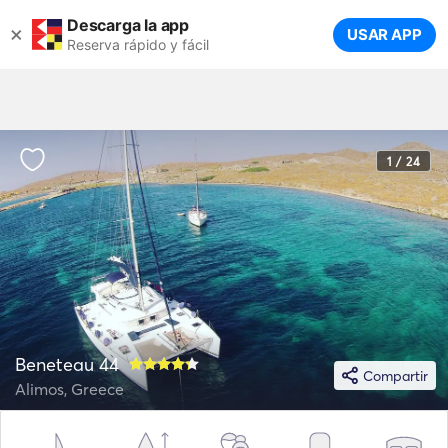
Descarga la app
×
USAR APP
Reserva rápido y fácil
1 / 24
Beneteau 44
Compartir
Alimos, Greece