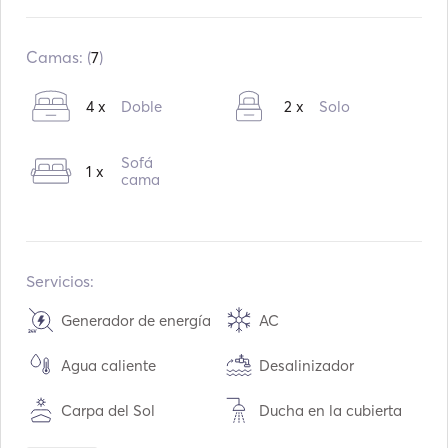
Construido en:
02 / 2007
Reacondicionado en:
01 / 2014
Camas: (
7
)
Motores:
1 x 120hp
4 x
Doble
2 x
Solo
Tipo de combustible:
Diesel
Consumo:
10
L /Hora
Sofá
1 x
Capacidad de agua:
900
L
cama
Capacidad de combustible:
700
L
Velocidad máxima de crucero:
9
nudos
Servicios:
Generador de energía
AC
Agua caliente
Desalinizador
Carpa del Sol
Ducha en la cubierta